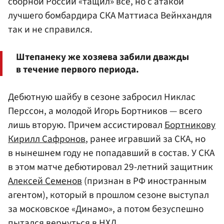
сборной России «тащил» все, но с атакой
лучшего бомбардира СКА
Маттиаса Вейнхандля
так и не справился.
Штепанеку же хозяева забили дважды
в течение первого периода.
Дебютную шайбу в сезоне забросил Никлас
Перссон, а молодой Игорь Бортников — всего
лишь вторую. Причем ассистировал
Бортникову
Кирилл Сафронов
, ранее игравший за СКА, но
в нынешнем году не попадавший в состав. У СКА
в этом матче дебютировал 29-летний защитник
Алексей Семенов
(признан в РФ иностранным
агентом), который в прошлом сезоне выступал
за московское «Динамо», а потом безуспешно
пытался вернуться в НХЛ.