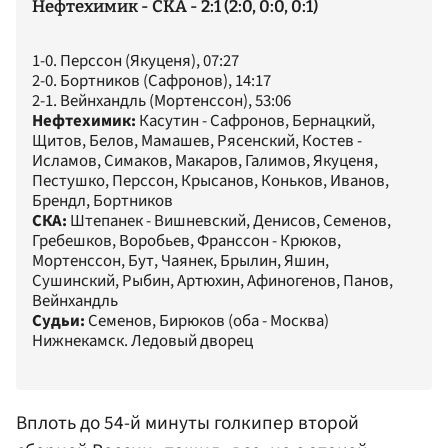
Нефтехимик - СКА - 2:1 (2:0, 0:0, 0:1)
1-0. Перссон (Якуценя), 07:27
2-0. Бортников (Сафронов), 14:17
2-1. Вейнхандль (Мортенссон), 53:06
Нефтехимик:
Касутин - Сафронов, Бернацкий,
Щитов, Белов, Мамашев, Рясенский, Костев -
Исламов, Симаков, Макаров, Галимов, Якуценя,
Пестушко, Перссон, Крысанов, Коньков, Иванов,
Брендл, Бортников
СКА:
Штепанек - Вишневский, Денисов, Семенов,
Гребешков, Воробьев, Франссон - Крюков,
Мортенссон, Бут, Чаянек, Брылин, Яшин,
Сушинский, Рыбин, Артюхин, Афиногенов, Панов,
Вейнхандль
Судьи:
Семенов, Бирюков (оба - Москва)
Нижнекамск. Ледовый дворец
Вплоть до 54-й минуты голкипер второй