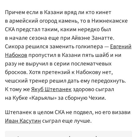
Причем если в Казани вряд ли кто кинет
в армейский огород камень, то в Нижнекамске
СКА предстал таким, каким нередко был
в начале сезона еще при Айвэне Занатте.
Сикора решился заменить голкипера —
Евгений
Набоков
пропустил в Казани пять шайб и ни
разу не выручил в серии послематчевых
бросков. Хотя претензий к Набокову нет,
чешский тренер решил дать ему передохнуть.
К тому же
Якуб Штепанек
здорово сыграл
на Кубке «Карьялы» за сборную Чехии.
Штепанек в целом СКА не подвел, но его визави
Иван Касутин
сыграл еще лучше.