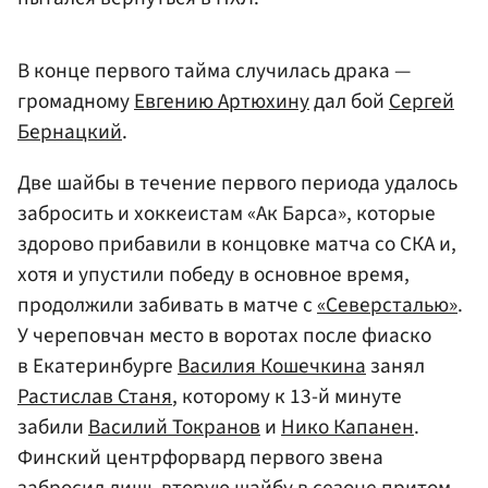
В конце первого тайма случилась драка —
громадному
Евгению Артюхину
дал бой
Сергей
Бернацкий
.
Две шайбы в течение первого периода удалось
забросить и хоккеистам «Ак Барса», которые
здорово прибавили в концовке матча со СКА и,
хотя и упустили победу в основное время,
продолжили забивать в матче с
«Северсталью»
.
У череповчан место в воротах после фиаско
в Екатеринбурге
Василия Кошечкина
занял
Растислав Станя
, которому к 13-й минуте
забили
Василий Токранов
и
Нико Капанен
.
Финский центрфорвард первого звена
забросил лишь вторую шайбу в сезоне притом,