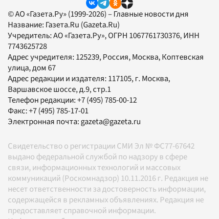
© АО «Газета.Ру» (1999-2026) – Главные новости дня
Название:
Газета.Ru
(Gazeta.Ru)
Учредитель:
АО «Газета.Ру»
, ОГРН 1067761730376, ИНН
7743625728
Адрес учредителя: 125239, Россия, Москва, Коптевская
улица, дом 67
Адрес редакции и издателя:
117105
, г.
Москва
,
Варшавское шоссе, д.9, стр.1
Телефон редакции:
+7 (495) 785-00-12
Факс:
+7 (495) 785-17-01
Электронная почта:
gazeta@gazeta.ru
Свидетельство о регистрации СМИ Эл № ФС77-67642
выдано федеральной службой по надзору в сфере
связи, информационных технологий и массовых
коммуникаций (Роскомнадзор) 10.11.2016 г. Редакция не
несет ответственности за достоверность информации,
содержащейся в рекламных объявлениях. Редакция не
предоставляет справочной информации.