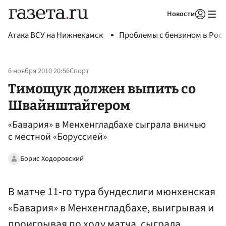
Новости
Авторизоваться
Атака ВСУ на Нижнекамск
Проблемы с бензином в Рос
6 ноября 2010 20:56
Спорт
Тимощук должен выпить со
Швайнштайгером
«Бавария» в Менхенгладбахе сыграла вничью
с местной «Боруссией»
Борис Ходоровский
В матче 11-го тура бундеслиги мюнхенская
«Бавария» в Менхенгладбахе, выигрывая и
проигрывая по ходу матча, сыграла