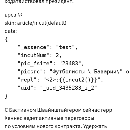
ходатайствовал президент.
врез №
skin: article/incut(default)
data:
{

    "_essence": "test",

    "incutNum": 2,

    "pic_fsize": "23483",

    "picsrc": "Футболисты \"Баварии\" о
    "repl": "<2>:{{incut2()}}",

    "uid": "_uid_3435283_i_2"

С Бастианом
Швайнштайгером
сейчас герр
Хеннес ведет активные переговоры
по условиям нового контракта. Удержать