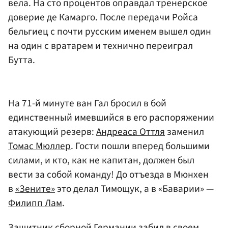
вела. На сто процентов оправдал тренерское
доверие де Камарго. После передачи Ройса
бельгиец с почти русским именем вышел один
на один с вратарем и технично переиграл
Бутта.
На 71-й минуте ван Гал бросил в бой
единственный имевшийся в его распоряжении
атакующий резерв:
Андреаса Оттля
заменил
Томас Мюллер
. Гости пошли вперед большими
силами, и кто, как не капитан, должен был
вести за собой команду! До отъезда в Мюнхен
в
«Зените»
это делал Тимощук, а в «Баварии» —
Филипп Лам
.
Защитник сборной Германии забил в своем