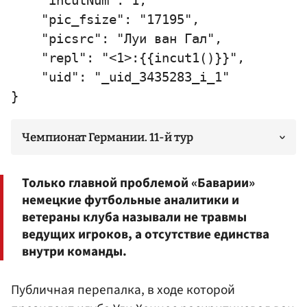
    "incutNum": 1,

    "pic_fsize": "17195",

    "picsrc": "Луи ван Гал",

    "repl": "<1>:{{incut1()}}",

    "uid": "_uid_3435283_i_1"

Чемпионат Германии. 11-й тур
Только главной проблемой «Баварии»
немецкие футбольные аналитики и
ветераны клуба называли не травмы
ведущих игроков, а отсутствие единства
внутри команды.
Публичная перепалка, в ходе которой