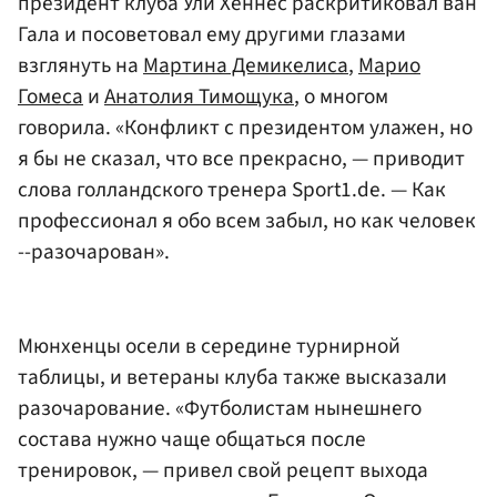
президент клуба Ули Хеннес раскритиковал ван
Гала и посоветовал ему другими глазами
взглянуть на
Мартина Демикелиса
,
Марио
Гомеса
и
Анатолия Тимощука
, о многом
говорила. «Конфликт с президентом улажен, но
я бы не сказал, что все прекрасно, — приводит
слова голландского тренера Sport1.de. — Как
профессионал я обо всем забыл, но как человек
--разочарован».
Мюнхенцы осели в середине турнирной
таблицы, и ветераны клуба также высказали
разочарование. «Футболистам нынешнего
состава нужно чаще общаться после
тренировок, — привел свой рецепт выхода