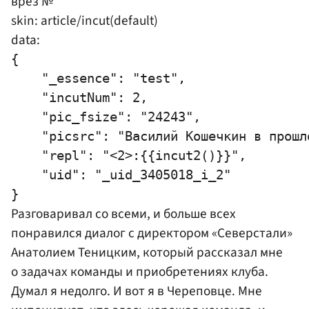
врез №
skin: article/incut(default)
data:
{

    "_essence": "test",

    "incutNum": 2,

    "pic_fsize": "24243",

    "picsrc": "Василий Кошечкин в прошл
    "repl": "<2>:{{incut2()}}",

    "uid": "_uid_3405018_i_2"

Разговаривал со всеми, и больше всех
понравился диалог с директором «Северстали»
Анатолием Теницким, который рассказал мне
о задачах команды и приобретениях клуба.
Думал я недолго. И вот я в Череповце. Мне