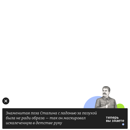
Знаменитая поза Сталина с ладонью за пазухой
была не ради образа — так он маскировал
искалеченную в детстве руку