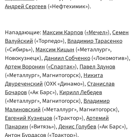
Андрей Сергеев
(«Нефтехимик»).
Нападающие:
Максим Карпов
(
«Мечел»
),
Семен
Валуйский
(«Торпедо»),
Владимир Тарасенко
(«Сибирь»),
Максим Кицын
(«Металлург»,
Новокузнецк),
Даниил Собченко
(«Локомотив»),
Артем Воронин
(
«Спартак»
),
Павел Здунов
(«Металлург», Магнитогорск),
Никита
Двуреченский
(ОХК «Динамо»),
Станислав
Бочаров
(«Ак Барс»),
Кирилл Лебедев
(«Металлург», Магнитогорск),
Владимир
Малиновский
(«Металлург», Магнитогорск),
Евгений Кузнецов
(«Трактор»),
Артемий
Панарин
(«Витязь»),
Денис Голубев
(«Ак Барс»),
Антон Бурдасов
(«Трактор»).