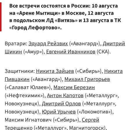
Все встречи состоятся в России: 10 августа
на «Арене Мытищи» в Москве, 12 августа
в подольском ЛД «Витязь» и 13 августа в ТК
«Город Лефортово».
Вратари:
Эдуард Рейзвих
(«Авангард»),
Дмитрий
Шикин
(«Амур»),
Евгений Иванников
(СКА).
Защитники:
Никита Зайцев
(«Сибирь»),
Никита
Пивцакин
(«Авангард»),
Михаил Григорьев
(«Салават Юлаев»),
Максим Березин
(«Нефтехимик»),
Антон Капотов
(«Металлург»,
Новокузнецк),
Дмитрий Орлов
(«Металлург»,
Новокузнецк),
Юрий Урычев
(«Локомотив»),
Максим Игнатович («Сибирь»),
Сергей
Терещенко
(«Металлург», Магнитогорск),