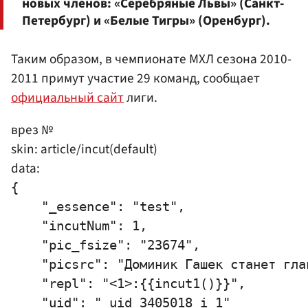
новых членов: «Серебряные Львы» (Санкт-
Петербург) и «Белые Тигры» (Оренбург).
Таким образом, в чемпионате МХЛ сезона 2010-
2011 примут участие 29 команд, сообщает
официальный сайт
лиги.
врез №
skin: article/incut(default)
data:
{

    "_essence": "test",

    "incutNum": 1,

    "pic_fsize": "23674",

    "picsrc": "Доминик Гашек станет гла
    "repl": "<1>:{{incut1()}}",

    "uid": "_uid_3405018_i_1"
