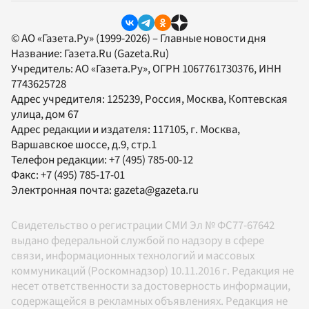
© АО «Газета.Ру» (1999-2026) – Главные новости дня
Название:
Газета.Ru
(Gazeta.Ru)
Учредитель:
АО «Газета.Ру»
, ОГРН 1067761730376, ИНН
7743625728
Адрес учредителя: 125239, Россия, Москва, Коптевская
улица, дом 67
Адрес редакции и издателя:
117105
, г.
Москва
,
Варшавское шоссе, д.9, стр.1
Телефон редакции:
+7 (495) 785-00-12
Факс:
+7 (495) 785-17-01
Электронная почта:
gazeta@gazeta.ru
Свидетельство о регистрации СМИ Эл № ФС77-67642
выдано федеральной службой по надзору в сфере
связи, информационных технологий и массовых
коммуникаций (Роскомнадзор) 10.11.2016 г. Редакция не
несет ответственности за достоверность информации,
содержащейся в рекламных объявлениях. Редакция не