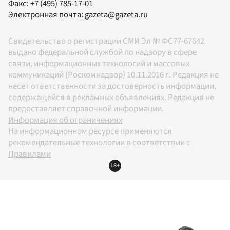
Факс:
+7 (495) 785-17-01
Электронная почта:
gazeta@gazeta.ru
Свидетельство о регистрации СМИ Эл № ФС77-67642
выдано федеральной службой по надзору в сфере
связи, информационных технологий и массовых
коммуникаций (Роскомнадзор) 10.11.2016 г. Редакция не
несет ответственности за достоверность информации,
содержащейся в рекламных объявлениях. Редакция не
предоставляет справочной информации.
Информация об ограничениях
На информационном ресурсе применяются
рекомендательные технологии в соответствии с
Правилами
18+