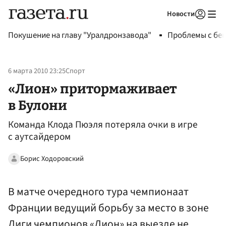
Новости
Авторизоваться
Покушение на главу "Уралдронзавода"
Проблемы с бен
6 марта 2010 23:25
Спорт
«Лион» притормаживает
в Булони
Команда Клода Пюэля потеряла очки в игре
с аутсайдером
Борис Ходоровский
В матче очередного тура чемпионаат
Франции ведущий борьбу за место в зоне
Лиги чемпионов «Лион» на выезде не