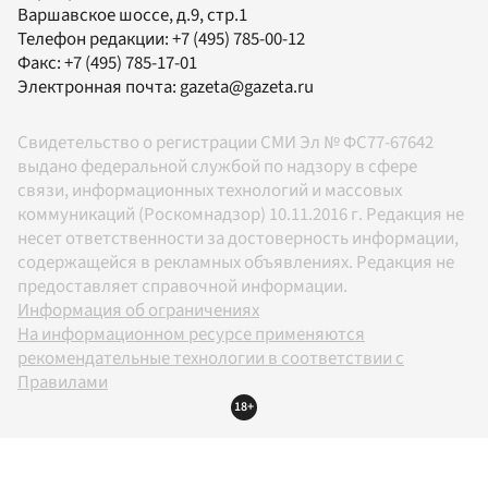
Варшавское шоссе, д.9, стр.1
Телефон редакции:
+7 (495) 785-00-12
Факс:
+7 (495) 785-17-01
Электронная почта:
gazeta@gazeta.ru
Свидетельство о регистрации СМИ Эл № ФС77-67642
выдано федеральной службой по надзору в сфере
связи, информационных технологий и массовых
коммуникаций (Роскомнадзор) 10.11.2016 г. Редакция не
несет ответственности за достоверность информации,
содержащейся в рекламных объявлениях. Редакция не
предоставляет справочной информации.
Информация об ограничениях
На информационном ресурсе применяются
рекомендательные технологии в соответствии с
Правилами
18+