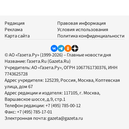
Редакция
Правовая информация
Реклама
Условия использования
Карта сайта
Политика конфиденциальности
© АО «Газета.Ру» (1999-2026) – Главные новости дня
Название:
Газета.Ru
(Gazeta.Ru)
Учредитель:
АО «Газета.Ру»
, ОГРН 1067761730376, ИНН
7743625728
Адрес учредителя: 125239, Россия, Москва, Коптевская
улица, дом 67
Адрес редакции и издателя:
117105
, г.
Москва
,
Варшавское шоссе, д.9, стр.1
Телефон редакции:
+7 (495) 785-00-12
Факс:
+7 (495) 785-17-01
Электронная почта:
gazeta@gazeta.ru