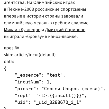
агентства. На Олимпийских играх
в Пекине-2008 российские спортсмены
впервые в истории страны завоевали
олимпийскую медаль в гребном слаломе.
Михаил Кузнецов
и
Дмитрий Ларионов
выиграли «бронзу» в каноэ-двойке.
врез №
skin: article/incut(default)
data:
{

    "_essence": "test",

    "incutNum": 1,

    "picsrc": "Сергей Лавров (слева)",

    "repl": "<1>:{{incut1()}}",

    "uid": "_uid_3288670_i_1"
