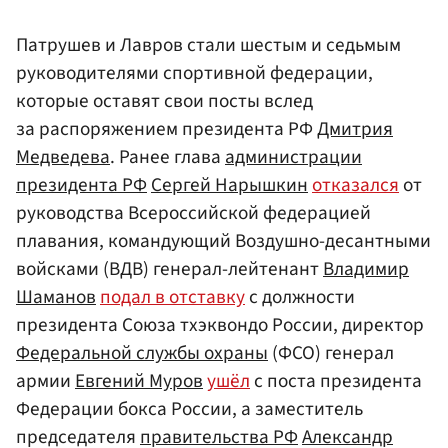
Патрушев и Лавров стали шестым и седьмым
руководителями спортивной федерации,
которые оставят свои посты вслед
за распоряжением президента РФ
Дмитрия
Медведева
. Ранее глава
администрации
президента РФ
Сергей Нарышкин
отказался
от
руководства Всероссийской федерацией
плавания, командующий Воздушно-десантными
войсками (ВДВ) генерал-лейтенант
Владимир
Шаманов
подал в отставку
с должности
президента Союза тхэквондо России, директор
Федеральной службы охраны
(ФСО) генерал
армии
Евгений Муров
ушёл
с поста президента
Федерации бокса России, а заместитель
председателя
правительства РФ
Александр