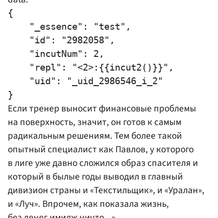
{

    "_essence": "test",

    "id": "2982058",

    "incutNum": 2,

    "repl": "<2>:{{incut2()}}",

    "uid": "_uid_2986546_i_2"

Если тренер выносит финансовые проблемы
на поверхность, значит, он готов к самым
радикальным решениям. Тем более такой
опытный специалист как Павлов, у которого
в лиге уже давно сложился образ спасителя и
который в былые годы выводил в главный
дивизион страны и «Текстильщик», и «Уралан»,
и «Луч». Впрочем, как показала жизнь,
без денег имидж ничто...»