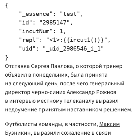
{

    "_essence": "test",

    "id": "2985147",

    "incutNum": 1,

    "repl": "<1>:{{incut1()}}",

    "uid": "_uid_2986546_i_1"

Отставка Сергея
Павлова
, о которой тренер
объявил в понедельник, была принята
на следующий день, после чего генеральный
директор черно-синих
Александр Рожнов
в интервью местному телеканалу выразил
недоумение принятым наставником решением.
Футболисты команды, в частности,
Максим
Бузникин
, выразили сожаление в связи