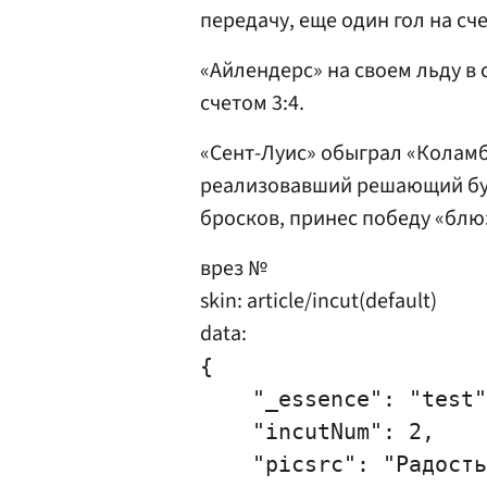
передачу, еще один гол на сч
«Айлендерс» на своем льду в
счетом 3:4.
«Сент-Луис» обыграл «Коламб
реализовавший решающий бу
бросков, принес победу «блю
врез №
skin: article/incut(default)
data:
{

    "_essence": "test"
    "incutNum": 2,

    "picsrc": "Радость