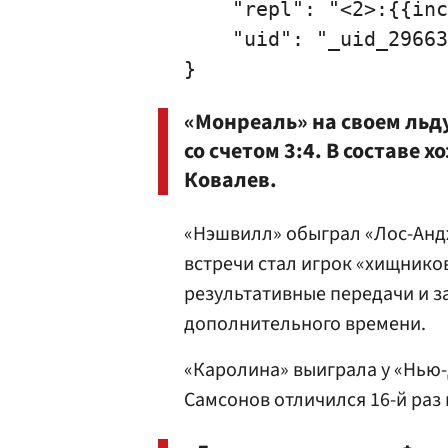
    "repl": "<2>:{{inc
    "uid": "_uid_29663
«Монреаль» на своем льд
со счетом 3:4. В составе 
Ковалев.
«Нэшвилл» обыграл «Лос-Андж
встречи стал игрок «хищнико
результативные передачи и з
дополнительного времени.
«Каролина» выиграла у «Нью-
Самсонов отличился 16-й раз