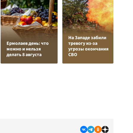
На Западе забили
Л
Ермолаев день: что
тревогу из-за
з
можно и нельзя
угрозы окончания
в
делать 8 августа
СВО
р