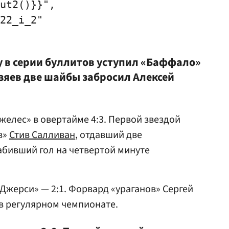
ut2()}}",

22_i_2"

у в серии буллитов уступил «Баффало»
хозяев две шайбы забросил Алексей
елес» в овертайме 4:3. Первой звездой
в»
Стив Салливан
, отдавший две
абивший гол на четвертой минуте
Джерси» — 2:1. Форвард «ураганов» Сергей
 в регулярном чемпионате.