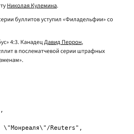
ету
Николая Кулемина
.
 серии буллитов уступил «Филадельфии» со
ус» 4:3. Канадец
Давид Перрон
,
ллит в послематчевой серии штрафных
зменам».
,

 \"Монреаля\"/Reuters",
