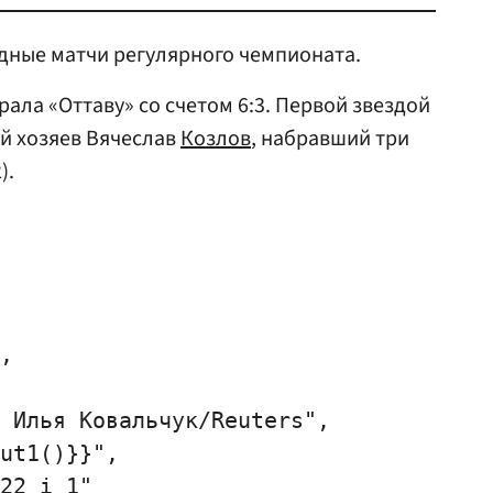
дные матчи регулярного чемпионата.
рала «Оттаву» со счетом 6:3. Первой звездой
й хозяев Вячеслав
Козлов
, набравший три
).
,

 Илья Ковальчук/Reuters",

ut1()}}",

22_i_1"
