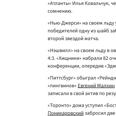
«Атланты» Илья Ковальчук, че
сомнению.
«Нью-Джерси» на своем льду у
победителей одну из шайб з
второй звездой матча.
«Нэшвилл» на своем льду в о
4:3. «Хищники» набрали 82 оч
конференции, опередив «Эдм
«Питтсбург» обыграл «Рейндж
«пингвинов»
Евгений Малкин
записали в свой актив по рез
«Торонто» дома уступил «Бост
Поникаровский
забросил две