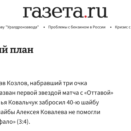
аву "Уралдронзавода"
Проблемы с бензином в России
Кризис с
ый план
ав Козлов, набравший три очка
назван первой звездой матча с «Оттавой»
лья Ковальчук забросил 40-ю шайбу
шайбы Алексея Ковалева не помогли
ло» (3:4).