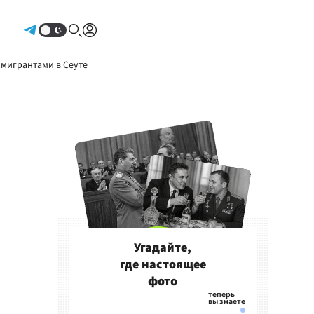
Авторизоваться
 мигрантами в Сеуте
Угадайте,
где настоящее
фото