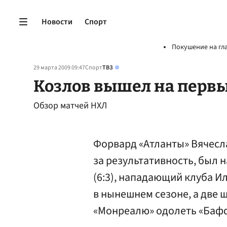
Новости
Спорт
Покушение на гл
29 марта 2009 09:47
Спорт
ТВЗ
Козлов вышел на перв
Обзор матчей НХЛ
Форвард «Атланты» Вячесл
за результативность, был 
(6:3), нападающий клуба И
в нынешнем сезоне, а две 
«Монреалю» одолеть «Баффа