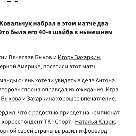
 Ковальчук
набрал в этом матче два
 Это была его 40-я шайба в нынешнем
сии Вячеслав Быков и
Игорь Захаркин
,
рной Америке, посетили этот матч.
анды очень хотели увидеть в деле Антона
наторов» сполна оправдал их ожидания. Игра
а
Быкова
и Захаркина хорошее впечатление.
ердил, что с радостью приедет на чемпионат
 корреспондент ТК «Спорт»
Наталья Кларк
.
орной своей страны выразил и форвард