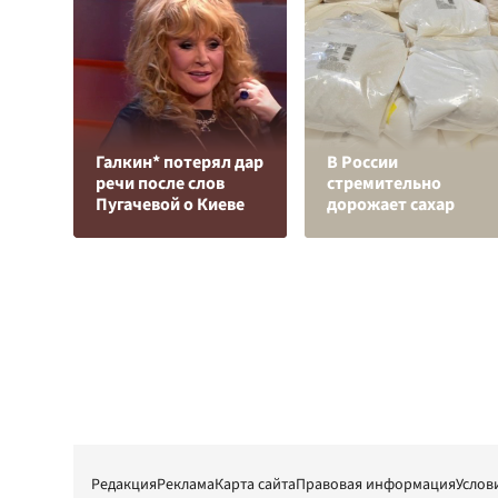
Галкин* потерял дар
В России
речи после слов
стремительно
Пугачевой о Киеве
дорожает сахар
Редакция
Реклама
Карта сайта
Правовая информация
Услов