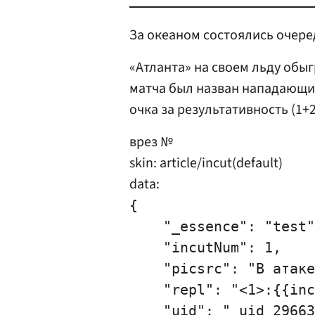
За океаном состоялись очере
«Атланта» на своем льду обыг
матча был назван нападающи
очка за результативность (1+2
врез №
skin: article/incut(default)
data:
{

    "_essence": "test"
    "incutNum": 1,

    "picsrc": "В атаке
    "repl": "<1>:{{inc
    "uid": "_uid_29663