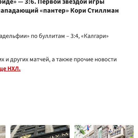
иде» — 3:6. Первой звездой игры
нападающий «пантер» Кори Стиллман
дельфии» по буллитам – 3:4, «Калгари»
х и других матчей, а также прочие новости
це НХЛ.