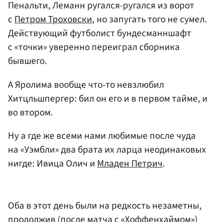
Пенальти, Леманн ругался-ругался из ворот
с
Петром Троховски
, но запугать того не сумел.
Действующий футболист бундесманншафт
с «точки» уверенно переиграл сборника
бывшего.
А Яролима вообще что-то невзлюбил
Хитцльшпергер: бил он его и в первом тайме, и
во втором.
Ну а где же всеми нами любимые после чуда
на «Уэмбли» два брата их ларца неодинаковых
нигде: Ивица Олич и
Младен Петрич
.
Оба в этот день были на редкость незаметны,
продолжив (после матча с «Хоффенхаймом»)