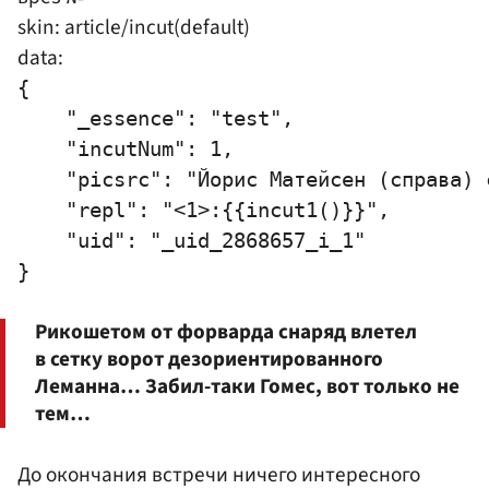
skin: article/incut(default)
data:
{

    "_essence": "test",

    "incutNum": 1,

    "picsrc": "Йорис Матейсен (справа) 
    "repl": "<1>:{{incut1()}}",

    "uid": "_uid_2868657_i_1"

Рикошетом от форварда снаряд влетел
в сетку ворот дезориентированного
Леманна… Забил-таки Гомес, вот только не
тем…
До окончания встречи ничего интересного