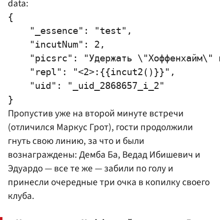
data:
{

    "_essence": "test",

    "incutNum": 2,

    "picsrc": "Удержать \"Хоффенхайм\" 
    "repl": "<2>:{{incut2()}}",

    "uid": "_uid_2868657_i_2"

Пропустив уже на второй минуте встречи
(отличился
Маркус Грот
), гости продолжили
гнуть свою линию, за что и были
вознаграждены: Демба Ба,
Ведад Ибишевич
и
Эдуардо — все те же — забили по голу и
принесли очередные три очка в копилку своего
клуба.