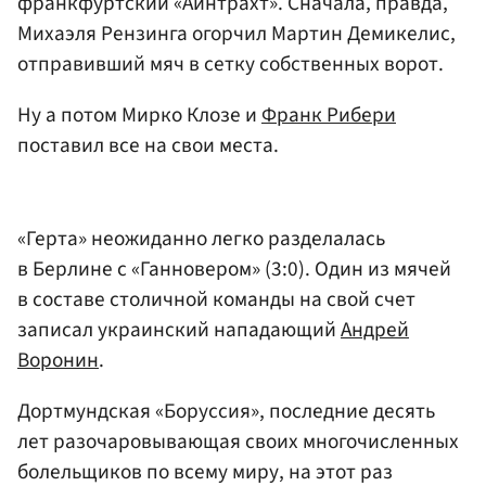
франкфуртский «Айнтрахт». Сначала, правда,
Михаэля Рензинга
огорчил
Мартин Демикелис
,
отправивший мяч в сетку собственных ворот.
Ну а потом Мирко Клозе и
Франк Рибери
поставил все на свои места.
«Герта» неожиданно легко разделалась
в Берлине с «Ганновером» (3:0). Один из мячей
в составе столичной команды на свой счет
записал украинский нападающий
Андрей
Воронин
.
Дортмундская «Боруссия», последние десять
лет разочаровывающая своих многочисленных
болельщиков по всему миру, на этот раз