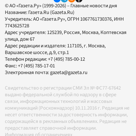
© АО «Газета.Ру» (1999-2026) – Главные новости дня
Название:
Газета.Ru
(Gazeta.Ru)
Учредитель:
АО «Газета.Ру»
, ОГРН 1067761730376, ИНН
7743625728
Адрес учредителя: 125239, Россия, Москва, Коптевская
улица, дом 67
Адрес редакции и издателя:
117105
, г.
Москва
,
Варшавское шоссе, д.9, стр.1
Телефон редакции:
+7 (495) 785-00-12
Факс:
+7 (495) 785-17-01
Электронная почта:
gazeta@gazeta.ru
Свидетельство о регистрации СМИ Эл № ФС77-67642
выдано федеральной службой по надзору в сфере
связи, информационных технологий и массовых
коммуникаций (Роскомнадзор) 10.11.2016 г. Редакция не
несет ответственности за достоверность информации,
содержащейся в рекламных объявлениях. Редакция не
предоставляет справочной информации.
Информация об ограничениях