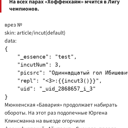
На всех парах «Хоффенхайм» мчится в Лигу
чемпионов.
врез №
skin: article/incut(default)
data:
{

    "_essence": "test",

    "incutNum": 3,

    "picsrc": "Одиннадцатый гол Ибишеви
    "repl": "<3>:{{incut3()}}",

    "uid": "_uid_2868657_i_3"

Мюнхенская «Бавария» продолжает набирать
обороты. На этот раз подопечные
Юргена
Клинсманна
на выезде огорчили