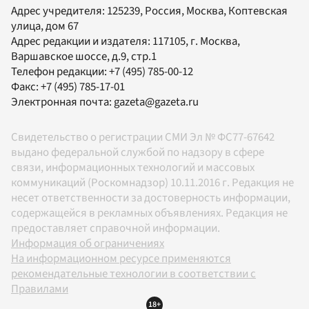
Адрес учредителя: 125239, Россия, Москва, Коптевская
улица, дом 67
Адрес редакции и издателя:
117105
, г.
Москва
,
Варшавское шоссе, д.9, стр.1
Телефон редакции:
+7 (495) 785-00-12
Факс:
+7 (495) 785-17-01
Электронная почта:
gazeta@gazeta.ru
Свидетельство о регистрации СМИ Эл № ФС77-67642
выдано федеральной службой по надзору в сфере
связи, информационных технологий и массовых
коммуникаций (Роскомнадзор) 10.11.2016 г. Редакция не
несет ответственности за достоверность информации,
содержащейся в рекламных объявлениях. Редакция не
предоставляет справочной информации.
Информация об ограничениях
На информационном ресурсе применяются
рекомендательные технологии в соответствии с
Правилами
18+