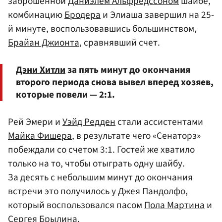
заброшенной
Даниэлем Альфредссоном
шайбе,
комбинацию
Бродера
и Элиаша завершил на 25-
й минуте, воспользовавшись большинством,
Брайан Джионта
, сравнявший счет.
Дэни Хитли
за пять минут до окончания
второго периода снова вывел вперед хозяев,
которые повели — 2:1.
Рей Эмери и
Уэйд Редден
стали ассистентами
Майка Фишера
, в результате чего «Сенаторз»
побеждали со счетом 3:1. Гостей же хватило
только на то, чтобы отыграть одну шайбу.
За десять с небольшим минут до окончания
встречи это получилось у
Джея Пандолфо
,
который воспользовался пасом
Пола Мартина
и
Сергея Брылина
.