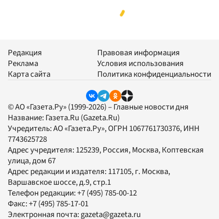
Редакция
Правовая информация
Реклама
Условия использования
Карта сайта
Политика конфиденциальности
© АО «Газета.Ру» (1999-2026) – Главные новости дня
Название:
Газета.Ru
(Gazeta.Ru)
Учредитель:
АО «Газета.Ру»
, ОГРН 1067761730376, ИНН
7743625728
Адрес учредителя: 125239, Россия, Москва, Коптевская
улица, дом 67
Адрес редакции и издателя:
117105
, г.
Москва
,
Варшавское шоссе, д.9, стр.1
Телефон редакции:
+7 (495) 785-00-12
Факс:
+7 (495) 785-17-01
Электронная почта:
gazeta@gazeta.ru