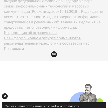
выдано федеральной службой по надзору в сфере
связи, информационных технологий и массовых
коммуникаций (Роскомнадзор) 10.11.2016 г. Редакция не
несет ответственности за достоверность информации,
содержащейся в рекламных объявлениях. Редакция не
предоставляет справочной информации.
Информация об ограничениях
На информационном ресурсе применяются
рекомендательные технологии в соответствии с
Правилами
18+
Знаменитая поза Сталина с ладонью за пазухой