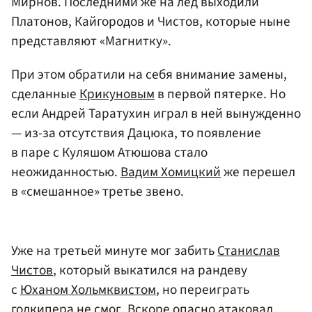
Мирнов. Последними же на лед выходили
Платонов, Кайгородов и Чистов, которые ныне
представляют «Магнитку».
При этом обратили на себя внимание замены,
сделанные
Крикуновым
в первой пятерке. Но
если Андрей Таратухин играл в ней вынужденно
— из-за отсутствия Дацюка, то появление
в паре с Куляшом Атюшова стало
неожиданностью.
Вадим Хомицкий
же перешел
в «смешанное» третье звено.
Уже на третьей минуте мог забить
Станислав
Чистов
, который выкатился на рандеву
с
Юханом Хольмквистом
, но переиграть
голкипера не смог. Вскоре опасно атаковал