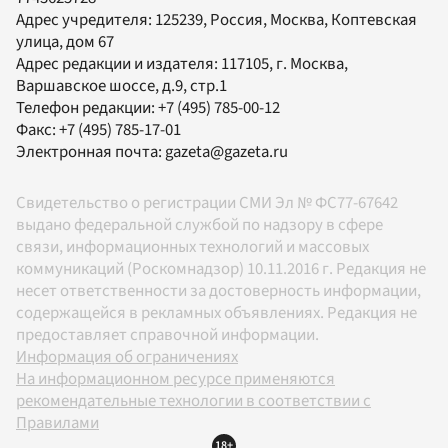
Адрес учредителя: 125239, Россия, Москва, Коптевская
улица, дом 67
Адрес редакции и издателя:
117105
, г.
Москва
,
Варшавское шоссе, д.9, стр.1
Телефон редакции:
+7 (495) 785-00-12
Факс:
+7 (495) 785-17-01
Электронная почта:
gazeta@gazeta.ru
Свидетельство о регистрации СМИ Эл № ФС77-67642
выдано федеральной службой по надзору в сфере
связи, информационных технологий и массовых
коммуникаций (Роскомнадзор) 10.11.2016 г. Редакция не
несет ответственности за достоверность информации,
содержащейся в рекламных объявлениях. Редакция не
предоставляет справочной информации.
Информация об ограничениях
На информационном ресурсе применяются
рекомендательные технологии в соответствии с
Правилами
18+