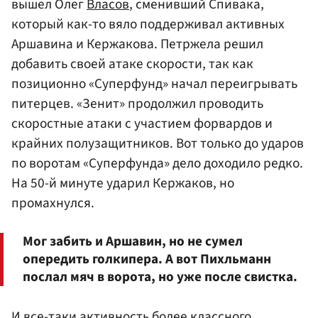
вышел Олег
Власов
, сменивший Спивака,
который как-то вяло поддерживал активных
Аршавина и Кержакова. Петржела решил
добавить своей атаке скорости, так как
позиционно «Суперфунд» начал переигрывать
питерцев. «Зенит» продолжил проводить
скоростные атаки с участием форвардов и
крайних полузащитников. Вот только до ударов
по воротам «Суперфунда» дело доходило редко.
На 50-й минуте ударил Кержаков, но
промахнулся.
Мог забить и Аршавин, но не сумел
опередить голкипера. А вот Пихльманн
послал мяч в ворота, но уже после свистка.
И все-таки активность более классного