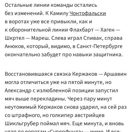
Остальные линии команды остались
без изменений. К Камилу
Чонтофальски
в воротах уже все привыкли, как и
к оборонительной линии Флахбарт — Хаген —
Шкртел — Мареш. Слева играл Спивак, справа
Анюков, который, видимо, в Санкт-Петербурге
окончательно забудет про навыки защитника.
Восстановившаяся связка Кержаков — Аршавин
могла отличиться уже на пятой минуте, но
Александр с излюбленной позиции запустил
мяч выше перекладины. Через пару минут
неутомимый Кержаков снова ударил, на сей раз
со штрафного, но голкипер австрийцев
Шикльгрубер поймал мяч. Еще минута, и вновь
удар по воротам «Суперфунда» — мимо. И все-