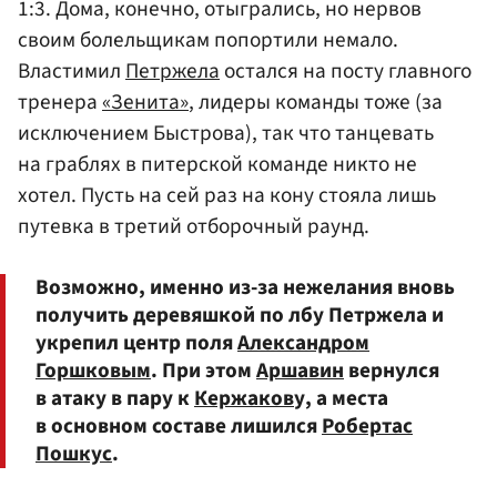
1:3. Дома, конечно, отыгрались, но нервов
своим болельщикам попортили немало.
Властимил
Петржела
остался на посту главного
тренера
«Зенита»
, лидеры команды тоже (за
исключением Быстрова), так что танцевать
на граблях в питерской команде никто не
хотел. Пусть на сей раз на кону стояла лишь
путевка в третий отборочный раунд.
Возможно, именно из-за нежелания вновь
получить деревяшкой по лбу Петржела и
укрепил центр поля
Александром
Горшковым
. При этом
Аршавин
вернулся
в атаку в пару к
Кержаков
у, а места
в основном составе лишился
Робертас
Пошкус
.