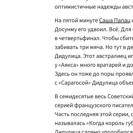
оптимистичные надежды авст
На пятой минуте
Саша Папац
Досунму его удвоил. Всё. Для
в четвертьфинал. Чтобы сбить
забивать три мяча. Но тут в 
Дидулица. Этот австралиец иг
у «Аякса» много вратарей и д
Здесь он тоже до поры проявл
с «Сарагосой» Дидулица объе
В семидесятые весь Советски
серией французского писате
Часть последняя этой серии, 
называлась «Когда король гу
Дидулица словно уподобился