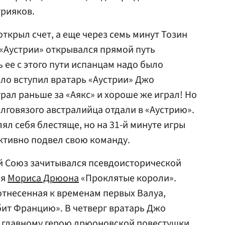
рияков.
открыл счет, а еще через семь минут Тозин
 «Аустрии» открывался прямой путь
 ее с этого пути испанцам надо было
дело вступил вратарь «Аустрии» Джо
рал раньше за «Аякс» и хороше же играл! Но
олговязого австралийца отдали в «Аустрию».
ял себя блестяще, но на 31-й минуте игры
ктивно подвел свою команду.
й Союз зачитывался псевдоисторической
ля
Мориса Дрюона
«Проклятые короли».
отнесенная к временам первых Валуа,
бит Францию». В четверг вратарь Джо
 главному герою дрюоновской повестушки,