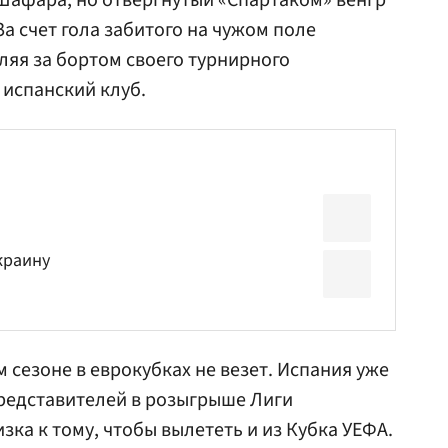
Шафара, но отвергнутый «Спартаком» венгр
За счет гола забитого на чужом поле
ляя за бортом своего турнирного
 испанский клуб.
краину
сезоне в еврокубках не везет. Испания уже
редставителей в розыгрыше Лиги
зка к тому, чтобы вылететь и из Кубка УЕФА.