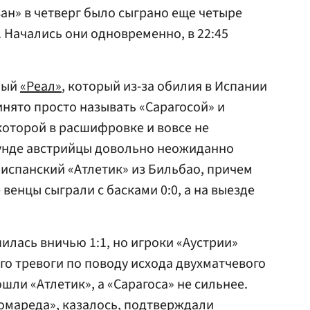
ан» в четверг было сыграно еще четыре
. Начались они одновременно, в 22:45
ный
«Реал»
, который из-за обилия в Испании
инято просто называть «Сарагосой» и
 которой в расшифровке и вовсе не
унде австрийцы довольно неожиданно
испанский «Атлетик» из Бильбао, причем
 венцы сыграли с басками 0:0, а на выезде
илась вничью 1:1, но игроки «Аустрии»
о тревоги по поводу исхода двухматчевого
шли «Атлетик», а «Сарагоса» не сильнее.
омареда», казалось, подтверждали