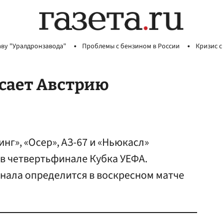
аву "Уралдронзавода"
Проблемы с бензином в России
Кризис с
асает Австрию
инг», «Осер», АЗ-67 и «Ньюкасл»
в четвертьфинале Кубка УЕФА.
инала определится в воскресном матче