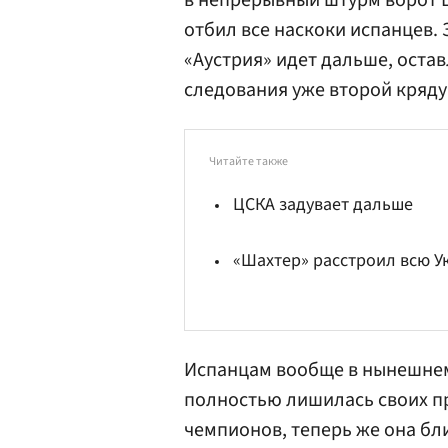
в непрерывный штурм ворот 
отбил все наскоки испанцев. 
«Аустрия» идет дальше, остав
следования уже второй кряду
Читайте также
ЦСКА задувает дальше
«Шахтер» расстроил всю У
Испанцам вообще в нынешнем 
полностью лишилась своих п
чемпионов, теперь же она бли