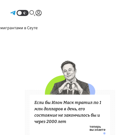
Авторизоваться
 мигрантами в Сеуте
Если бы Илон Маск тратил по 1
млн долларов в день, его
состояние не закончилось бы и
через 2000 лет