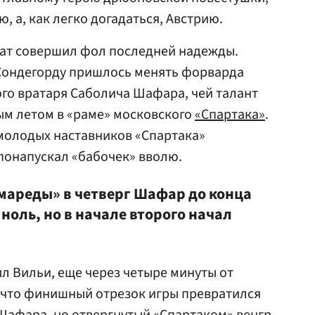
, а, как легко догадаться, Австрию.
ват совершил фол последней надежды.
 Сондегорду пришлось менять форварда
го вратаря Саболича Шафара, чей талант
м летом в «раме» московского
«Спартака»
.
молодых наставников «Спартака»
онапускал «бабочек» вволю.
мареды» в четверг Шафар до конца
 ноль, но в начале второго начал
ил Вильи, еще через четыре минуты от
, что финишный отрезок игры превратился