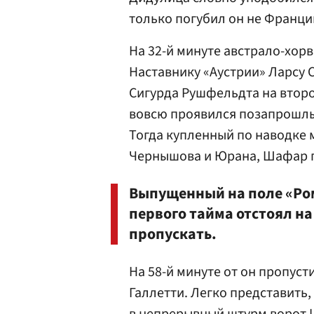
только погубил он не Францию
На 32-й минуте австрало-хор
Наставнику «Аустрии» Ларсу
Сигурда Рушфельдта на второ
вовсю проявился позапрошлы
Тогда купленный по наводке 
Чернышова и Юрана, Шафар п
Выпущенный на поле «Ро
первого тайма отстоял на
пропускать.
На 58-й минуте от он пропуст
Галлетти. Легко представить