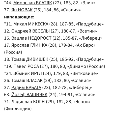
*44.
Мирослав БЛАТЯК
(22), 183, 82, «Злин»
77.
Ян НОВАК
(25), 184, 86, «Славия»
нападающие:
*11.
Михал МИКЕСКА
(28), 187-85, «Пардубице»
12. Ондржей ВЕСЕЛЫ (27), 180-87, «Всетин»
16.
Вацлав НЕДОРОСТ
(22), 185-87, «Либерец»
17.
Ярослав ГЛИНКА
(28), 179-84, «Ак Барс»
(Россия)
18. Томаш ДИВИШЕК (25), 185-92, «Пардубице»
*19. Павел РОСА (27), 180, 80, «Динамо (Россия)
*24. Збынек ИРГЛ (24), 179, 83, «Витковице»
26. Томаш ВЛАСАК (29), 182, 80, «Славия»
37.
Радим ВРБАТА
(23), 182-78, «Либерец»
63.
Йозеф ВАШИЧЕК
(24), 194-91, «Славия»
71. Ладислав КОГН (29), 182, 88, «Эспоо»
(Финляндия)