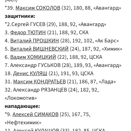
*39.
Максим СОКОЛОВ
(32), 180, 88, «Авангард»
защитники:
*2.Сергей ГУСЕВ (29), 188, 92, «Авангард»
3.
Федор ТЮТИН
(21), 188, 92, СКА
4.
Виталий ПРОШКИН
(28), 192, 102, «Ак Барс»
5.
Виталий ВИШНЕВСКИЙ
(24), 187, 92, «Химик»
6.
Вадим ХОМИЦКИЙ
(22), 188, 92, ЦСКА
7. Александр ГУСЬКОВ (28), 189, 93, «Авангард»
18.
Денис КУЛЯШ
(21), 191, 93, ЦСКА
31.
Максим КОНДРАТЬЕВ
(21), 186, 87, «Лада»
32. Александр РЯЗАНЦЕВ (24), 182, 92,
«Локомотив»
нападающие:
*9.
Алексей СИМАКОВ
(25), 167, 75,
«Нефтехимик»
11.
Алексей КУДАШОВ
(33), 182, 85, ЦСКА