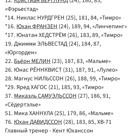
12.
Кристиан БЕРГЛУНД
(24), 180, 85,
«Фэрьестад»
*14. Никлас НУРДГРЕН (25), 181, 84, «Тимро»
*16.
Юхан ФРАНЗЕН
(24), 189, 94, «Линчепинг»
*17. Юнатан ХЕДСТРЁМ (26), 183, 89, «Тимро»
19. Джимми ЭЛЬВЕСТАД (24), 184, 87,
«Юргорден»
22.
Бьёрн МЕЛИН
(23), 187, 83, «Мальме»
26. Юнас РЁННКВИСТ (31), 187, 91, «Лулео»
28. Магнус НИЛЬССОН (26), 188, 99, «Тимро»
*29. Яред ХАГОС (21), 185, 93, «Тимро»
37.
Микаэль САМУЭЛЬССОН
(27), 186, 91,
«Сёдертэлье»
51. Мика ХАННУЛА (25), 179, 86, «Мальме»
76.
Юхан ДАВИДССОН
(28), 183, 85, ХВ-71
Главный тренер - Кент Юханссон