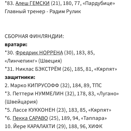
*83.
Алеш ГЕМСКИ
(21), 180, 77, «Пардубице»
Главный тренер - Радим Рулик
СБОРНАЯ ФИНЛЯНДИИ:
вратари:
*30.
Фредрик НОРРЕНА
(30), 183, 85,
«Линчепинг» (Швеция)
*31. Никлас БЭКСТРЁМ (26), 185, 81, «Кярпят»
защитники:
2. Марко КИПРУСОФФ (32), 184, 89, ТПС
*3. Петтери НУММЕЛИН (32), 178, 83, «Лугано»
(Швейцария)
*5. Лассе КУККОНЕН (23), 183, 85, «Кярпят»
*6.
Пекка САРАВО
(25), 189, 94, «Таппара»
10. Йере КАРАЛАХТИ (29), 188, 96, ХИФК