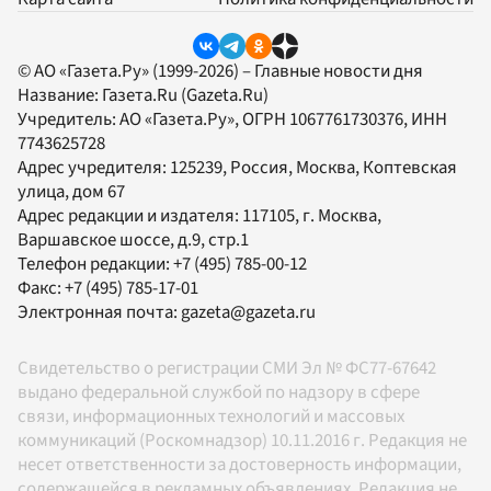
© АО «Газета.Ру» (1999-2026) – Главные новости дня
Название:
Газета.Ru
(Gazeta.Ru)
Учредитель:
АО «Газета.Ру»
, ОГРН 1067761730376, ИНН
7743625728
Адрес учредителя: 125239, Россия, Москва, Коптевская
улица, дом 67
Адрес редакции и издателя:
117105
, г.
Москва
,
Варшавское шоссе, д.9, стр.1
Телефон редакции:
+7 (495) 785-00-12
Факс:
+7 (495) 785-17-01
Электронная почта:
gazeta@gazeta.ru
Свидетельство о регистрации СМИ Эл № ФС77-67642
выдано федеральной службой по надзору в сфере
связи, информационных технологий и массовых
коммуникаций (Роскомнадзор) 10.11.2016 г. Редакция не
несет ответственности за достоверность информации,
содержащейся в рекламных объявлениях. Редакция не