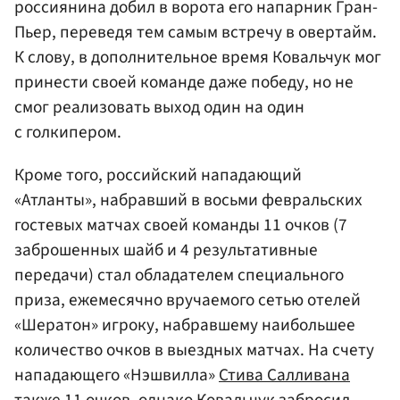
россиянина добил в ворота его напарник Гран-
Пьер, переведя тем самым встречу в овертайм.
К слову, в дополнительное время Ковальчук мог
принести своей команде даже победу, но не
смог реализовать выход один на один
с голкипером.
Кроме того, российский нападающий
«Атланты», набравший в восьми февральских
гостевых матчах своей команды 11 очков (7
заброшенных шайб и 4 результативные
передачи) стал обладателем специального
приза, ежемесячно вручаемого сетью отелей
«Шератон» игроку, набравшему наибольшее
количество очков в выездных матчах. На счету
нападающего «Нэшвилла»
Стива Салливана
также 11 очков, однако Ковальчук забросил