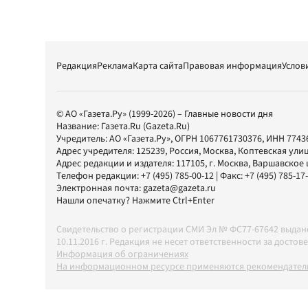
Редакция
Реклама
Карта сайта
Правовая информация
Услов
© АО «Газета.Ру» (1999-2026) – Главные новости дня
Название:
Газета.Ru
(Gazeta.Ru)
Учредитель:
АО «Газета.Ру»
, ОГРН 1067761730376, ИНН 7743
Адрес учредителя: 125239, Россия, Москва, Коптевская улиц
Адрес редакции и издателя:
117105
, г.
Москва
,
Варшавское шо
Телефон редакции:
+7 (495) 785-00-12
| Факс:
+7 (495) 785-17
Электронная почта:
gazeta@gazeta.ru
Нашли опечатку? Нажмите Ctrl+Enter
Свидетельство о регистрации СМИ Эл № ФС77-67642 выда
10.11.2016 г. Редакция не несет ответственности за дос
Информация об ограничениях
На информационном ресурсе применяются рекомендатель