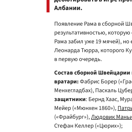
Албании.
Появление Рама в сборной Ш
результативностью, которую 
Рама забил уже 19 мячей), но
Леонарда Тюрра, которого Ку
в первую очередь.
Состав сборной Швейцарии н
вратари:
Фабрис Борер («Гра
Менхегладбах), Паскаль Цубе
защитники
: Бернд Хаас, Мур
Мейер («Мюнхен 1860»),
Патр
(«Фрайбург»),
Людовик Мань
Стефан Келлер («Цюрих»);