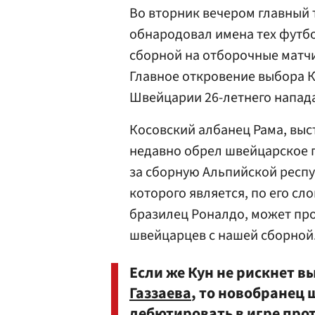
Во вторник вечером главный
обнародовал имена тех футб
сборной на отборочные матчи 
Главное откровение выбора К
Швейцарии 26-летнего напад
Косовский албанец Рама, выс
недавно обрел швейцарское г
за сборную Альпийской рес
которого является, по его сл
бразилец Роналдо, может пр
швейцарцев с нашей сборной
Если же Кун не рискнет в
Газзаева
, то новобранец
дебютировать в игре про