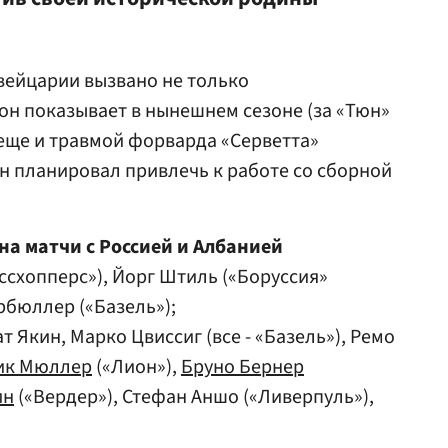
вейцарии вызвано не только
он показывает в нынешнем сезоне (за «Тюн»
 еще и травмой форварда «Серветта»
н планировал привлечь к работе со сборной
а матчи с Россией и Албанией
ссхопперс»), Йорг Штиль («Боруссия»
рбюллер («Базель»);
ат Якин, Марко Цвиссиг (все - «Базель»), Ремо
ик Мюллер
(«Лион»),
Бруно Бернер
ин
(«Вердер»), Стефан Аншо («Ливерпуль»),