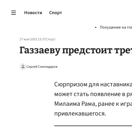
Новости
Спорт
Покушение на гл
27 мая 2003 23:37
Спорт
Газзаеву предстоит тр
Сергей Скипидаров
Сюрпризом для наставника
может стать появление в 
Милаима Рама, ранее к игр
привлекавшегося.