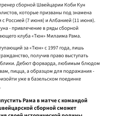
 тренер сборной Швейцарии Коби Кун
олистов, которые призваны под знамена
с Россией (7 июня) и Албанией (11 июня).
уна - привлечение в ряды сборной
ающего клуба «Тюн» Милаима Рама.
тупающий за «Тюн» с 1997 года, лишь
ражданство, получив право выступать
публики. Дебют форварда, любимым блюдом
овам, пицца, а образцом для подражания -
оизойти уже в базельском поединке
.
ыпустить Рама в матче с командой
 швейцарской сборной сможет
тив своей исторической родины