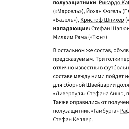
полузащитники
:
Рикардо Ка
(«Марсель»), Йохан Фогель (П
«Базель»),
Кристоф Шпихер
(
нападающие:
Стефан Шапюиза
Милаим Рама («Тюн»)
В остальном же состав, объя
предсказуемым. Три голкипер
отлично известны в футбольн
составе между ними пойдет 
для сборной Швейцарии долж
«Ливерпуля» Стефана Аншо, п
Также оправились от получе
полузащитник «Гамбурга»
Раф
Стефан Келлер.