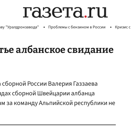
аву "Уралдронзавода"
Проблемы с бензином в России
Кризис с
етье албанское свидание
 сборной России Валерия Газзаева
рядах сборной Швейцарии албанца
ам за команду Альпийской республики не