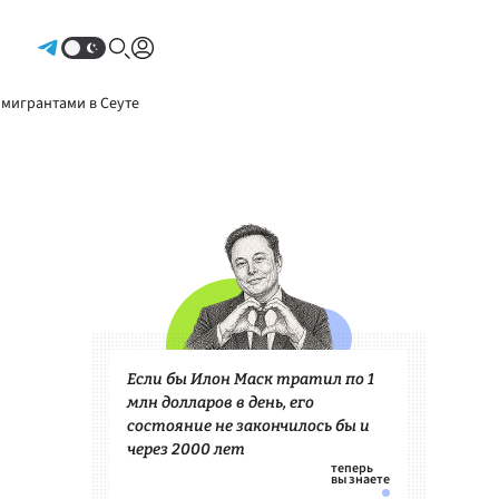
Авторизоваться
 мигрантами в Сеуте
Если бы Илон Маск тратил по 1
млн долларов в день, его
состояние не закончилось бы и
через 2000 лет