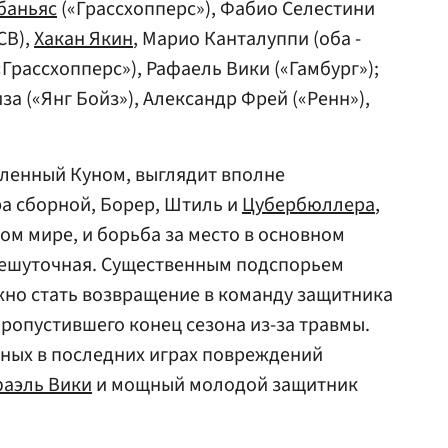
баньяс
(«Грассхопперс»), Фабио Селестини
СВ),
Хакан Якин
, Марио Канталуппи (оба -
«Грассхопперс»), Рафаель Вики («Гамбург»);
 («Янг Бойз»), Александр Фрей («Ренн»),
вленный Куном, выглядит вполне
а сборной, Борер, Штиль и
Цубербюллера
,
ом мире, и борьба за место в основном
нешуточная. Существенным подспорьем
но стать возвращение в команду защитника
ропустившего конец сезона из-за травмы.
нных в последних играх повреждений
аэль Вики
и мощный молодой защитник