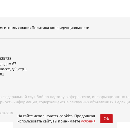
ия использования
Политика конфиденциальности
625728
а, дом 67
ссе, д.9, стр.1
-01
но федеральной службой по надзору в сфере связи, информационных т
товерность информации, содержащейся в рекламных объявлениях. Редак
ные технологии в соответствии с Правилами
На сайте используются cookies. Продолжая
Ok
использовать сайт, вы принимаете
условия