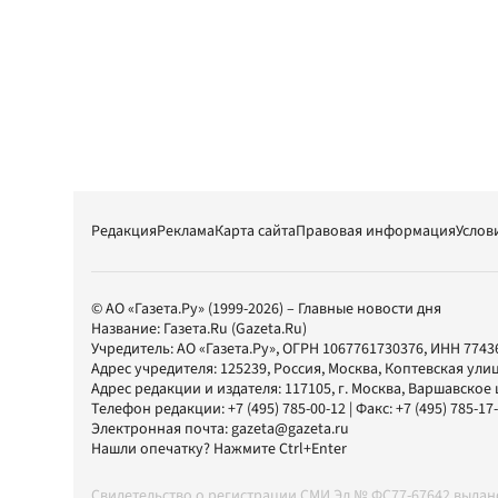
Редакция
Реклама
Карта сайта
Правовая информация
Услов
© АО «Газета.Ру» (1999-2026) – Главные новости дня
Название:
Газета.Ru
(Gazeta.Ru)
Учредитель:
АО «Газета.Ру»
, ОГРН 1067761730376, ИНН 7743
Адрес учредителя: 125239, Россия, Москва, Коптевская улиц
Адрес редакции и издателя:
117105
, г.
Москва
,
Варшавское шо
Телефон редакции:
+7 (495) 785-00-12
| Факс:
+7 (495) 785-17
Электронная почта:
gazeta@gazeta.ru
Нашли опечатку? Нажмите Ctrl+Enter
Свидетельство о регистрации СМИ Эл № ФС77-67642 выда