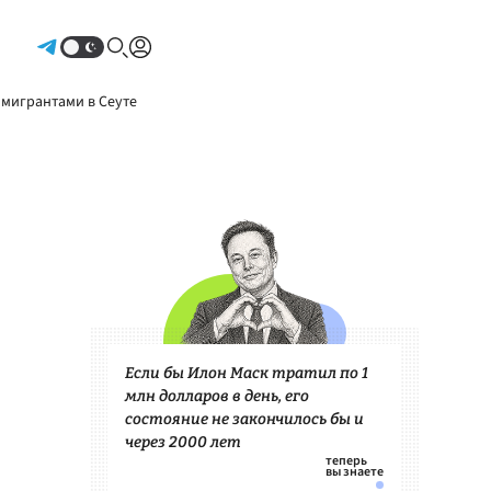
Авторизоваться
 мигрантами в Сеуте
Если бы Илон Маск тратил по 1
млн долларов в день, его
состояние не закончилось бы и
через 2000 лет