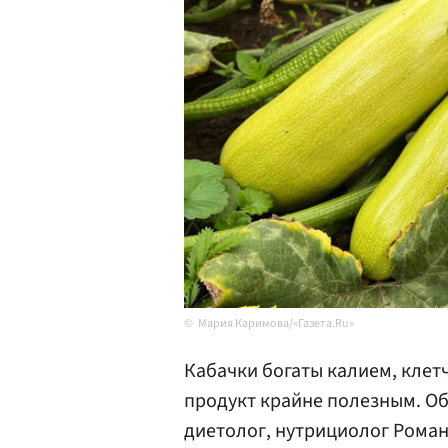
Мария Каримова/«Газета.Ru»
Кабачки богаты калием, клет
продукт крайне полезным. Об 
диетолог, нутрициолог Роман