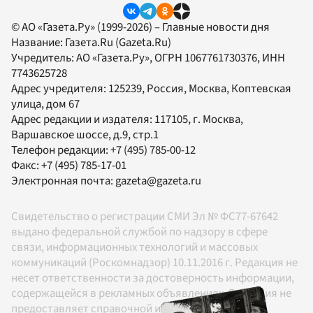
© АО «Газета.Ру» (1999-2026) – Главные новости дня
Название:
Газета.Ru
(Gazeta.Ru)
Учредитель:
АО «Газета.Ру»
, ОГРН 1067761730376, ИНН
7743625728
Адрес учредителя: 125239, Россия, Москва, Коптевская
улица, дом 67
Адрес редакции и издателя:
117105
, г.
Москва
,
Варшавское шоссе, д.9, стр.1
Телефон редакции:
+7 (495) 785-00-12
Факс:
+7 (495) 785-17-01
Электронная почта:
gazeta@gazeta.ru
Свидетельство о регистрации СМИ Эл № ФС77-67642
выдано федеральной службой по надзору в сфере
связи, информационных технологий и массовых
коммуникаций (Роскомнадзор) 10.11.2016 г. Редакция не
несет ответственности за достоверность информации,
содержащейся в рекламных объявлениях. Редакция не
предоставляет справочной информации.