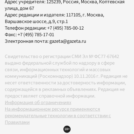
Адрес учредителя: 125239, Россия, Москва, Коптевская
улица, дом 67
Адрес редакции и издателя:
117105
, г.
Москва
,
Варшавское шоссе, д.9, стр.1
Телефон редакции:
+7 (495) 785-00-12
Факс:
+7 (495) 785-17-01
Электронная почта:
gazeta@gazeta.ru
Свидетельство о регистрации СМИ Эл № ФС77-67642
выдано федеральной службой по надзору в сфере
связи, информационных технологий и массовых
коммуникаций (Роскомнадзор) 10.11.2016 г. Редакция не
несет ответственности за достоверность информации,
содержащейся в рекламных объявлениях. Редакция не
предоставляет справочной информации.
Информация об ограничениях
На информационном ресурсе применяются
рекомендательные технологии в соответствии с
Правилами
18+