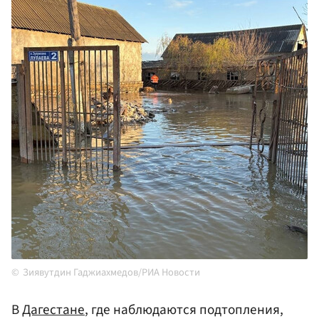
Зиявутдин Гаджиахмедов/РИА Новости
В
Дагестане
, где наблюдаются подтопления,