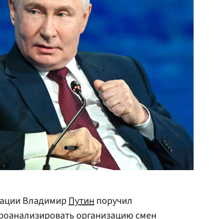
рации Владимир
Путин
поручил
роанализировать организацию смен