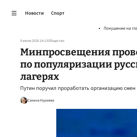
Новости
Спорт
Покушение на гл
9 июля 2026 14:13
Общество
Минпросвещения прове
по популяризации русс
лагерях
Путин поручил проработать организацию смен п
Сакина Нуриева