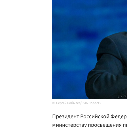
Сергей Бобылев/РИА Новости
Президент Российской Феде
министерству просвещения п