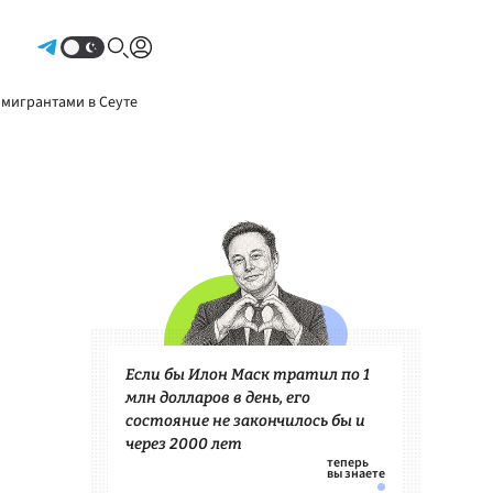
Авторизоваться
 мигрантами в Сеуте
Если бы Илон Маск тратил по 1
млн долларов в день, его
состояние не закончилось бы и
через 2000 лет