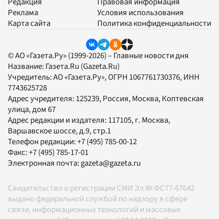
Редакция
Правовая информация
Реклама
Условия использования
Карта сайта
Политика конфиденциальности
© АО «Газета.Ру» (1999-2026) – Главные новости дня
Название:
Газета.Ru
(Gazeta.Ru)
Учредитель:
АО «Газета.Ру»
, ОГРН 1067761730376, ИНН
7743625728
Адрес учредителя: 125239, Россия, Москва, Коптевская
улица, дом 67
Адрес редакции и издателя:
117105
, г.
Москва
,
Варшавское шоссе, д.9, стр.1
Телефон редакции:
+7 (495) 785-00-12
Факс:
+7 (495) 785-17-01
Электронная почта:
gazeta@gazeta.ru
Свидетельство о регистрации СМИ Эл № ФС77-67642
выдано федеральной службой по надзору в сфере
связи, информационных технологий и массовых