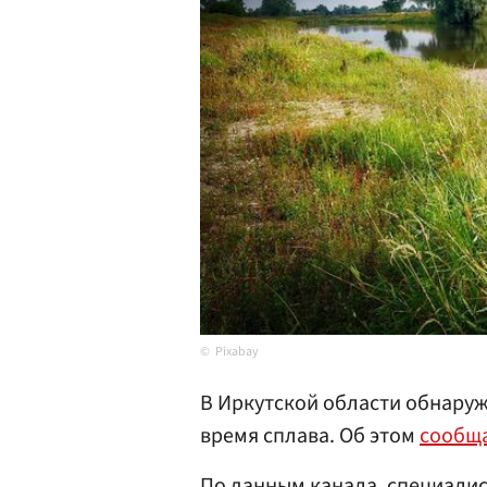
Pixabay
В Иркутской области обнару
время сплава. Об этом
сообщ
По данным канала, специалис