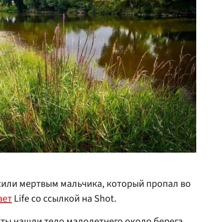
жили мертвым мальчика, который пропал во
ает
Life со ссылкой на Shot.
ты нашли тело малолетнего около берега