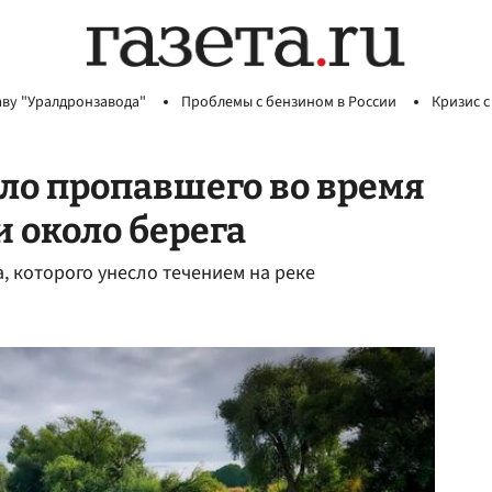
аву "Уралдронзавода"
Проблемы с бензином в России
Кризис с
ело пропавшего во время
 около берега
, которого унесло течением на реке