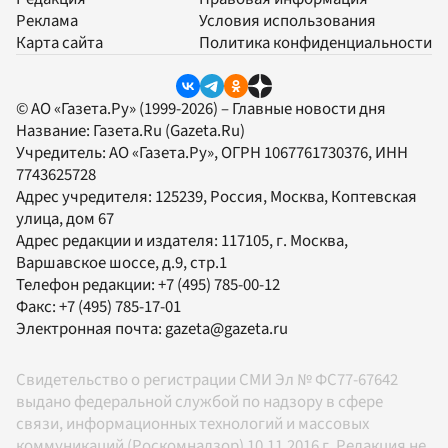
Реклама
Условия использования
Карта сайта
Политика конфиденциальности
© АО «Газета.Ру» (1999-2026) – Главные новости дня
Название:
Газета.Ru
(Gazeta.Ru)
Учредитель:
АО «Газета.Ру»
, ОГРН 1067761730376, ИНН
7743625728
Адрес учредителя: 125239, Россия, Москва, Коптевская
улица, дом 67
Адрес редакции и издателя:
117105
, г.
Москва
,
Варшавское шоссе, д.9, стр.1
Телефон редакции:
+7 (495) 785-00-12
Факс:
+7 (495) 785-17-01
Электронная почта:
gazeta@gazeta.ru
Свидетельство о регистрации СМИ Эл № ФС77-67642
выдано федеральной службой по надзору в сфере
связи, информационных технологий и массовых
коммуникаций (Роскомнадзор) 10.11.2016 г. Редакция не