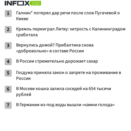
1
Галкин* потерял дар речи после слов Пугачевой о
Киеве
2
Кремль переиграл Литву: хитрость с Калининградом
сработала
3
Вернулись домой? Прибалтика снова
«добровольно» в составе России
4
В России стремительно дорожает сахар
5
Госдума приняла закон о запрете на проживание в
России
6
В Москве кошка залила соседей на 654 тысячи
рублей
7
В Германии из-под воды вышли «камни голода»