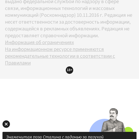
выдано федеральной службой по надзору в сфере
связи, информационных технологий и массовых
коммуникаций (Роскомнадзор) 10.11.2016 г. Редакция не
несет ответственности за достоверность информации,
содержащейся в рекламных объявлениях. Редакция не
предоставляет справочной информации.
Информация об ограничениях
На информационном ресурсе применяются
рекомендательные технологии в соответствии с
Правилами
18+
Знаменитая поза Сталина с ладонью за пазухой