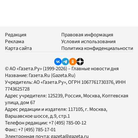
Редакция
Правовая информация
Реклама
Условия использования
Карта сайта
Политика конфиденциальности
© АО «Газета.Ру» (1999-2026) – Главные новости дня
Название:
Газета.Ru
(Gazeta.Ru)
Учредитель:
АО «Газета.Ру»
, ОГРН 1067761730376, ИНН
7743625728
Адрес учредителя: 125239, Россия, Москва, Коптевская
улица, дом 67
Адрес редакции и издателя:
117105
, г.
Москва
,
Варшавское шоссе, д.9, стр.1
Телефон редакции:
+7 (495) 785-00-12
Факс:
+7 (495) 785-17-01
Электронная почта:
gazeta@gazeta.ru