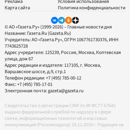
Реклама
Условия использования
Карта сайта
Политика конфиденциальности
© АО «Газета.Ру» (1999-2026) – Главные новости дня
Название:
Газета.Ru
(Gazeta.Ru)
Учредитель:
АО «Газета.Ру»
, ОГРН 1067761730376, ИНН
7743625728
Адрес учредителя: 125239, Россия, Москва, Коптевская
улица, дом 67
Адрес редакции и издателя:
117105
, г.
Москва
,
Варшавское шоссе, д.9, стр.1
Телефон редакции:
+7 (495) 785-00-12
Факс:
+7 (495) 785-17-01
Электронная почта:
gazeta@gazeta.ru
Свидетельство о регистрации СМИ Эл № ФС77-67642
выдано федеральной службой по надзору в сфере
связи, информационных технологий и массовых
коммуникаций (Роскомнадзор) 10.11.2016 г. Редакция не