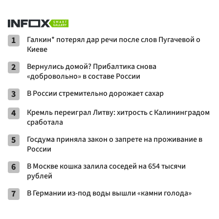
1
Галкин* потерял дар речи после слов Пугачевой о
Киеве
2
Вернулись домой? Прибалтика снова
«добровольно» в составе России
3
В России стремительно дорожает сахар
4
Кремль переиграл Литву: хитрость с Калининградом
сработала
5
Госдума приняла закон о запрете на проживание в
России
6
В Москве кошка залила соседей на 654 тысячи
рублей
7
В Германии из-под воды вышли «камни голода»