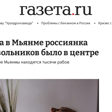
аву "Уралдронзавода"
Проблемы с бензином в России
Кризис с
а в Мьянме россиянка
вольников было в центре
тре Мьянмы находятся тысячи рабов