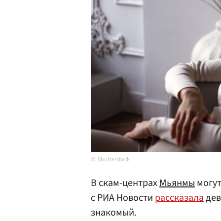
Shutterstock
В скам-центрах
Мьянмы
могут
с РИА Новости
рассказала
дев
знакомый.