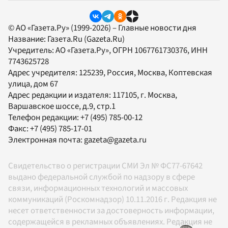
© АО «Газета.Ру» (1999-2026) – Главные новости дня
Название:
Газета.Ru
(Gazeta.Ru)
Учредитель:
АО «Газета.Ру»
, ОГРН 1067761730376, ИНН
7743625728
Адрес учредителя: 125239, Россия, Москва, Коптевская
улица, дом 67
Адрес редакции и издателя:
117105
, г.
Москва
,
Варшавское шоссе, д.9, стр.1
Телефон редакции:
+7 (495) 785-00-12
Факс:
+7 (495) 785-17-01
Электронная почта:
gazeta@gazeta.ru
Свидетельство о регистрации СМИ Эл № ФС77-67642
выдано федеральной службой по надзору в сфере
связи, информационных технологий и массовых
коммуникаций (Роскомнадзор) 10.11.2016 г. Редакция не
несет ответственности за достоверность информации,
содержащейся в рекламных объявлениях. Редакция не