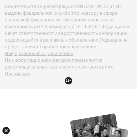
Свидетельство о регистрации СМИ Эл № ФС77-67642
выдано федеральной службой по надзору в сфере
связи, информационных технологий и массовых
коммуникаций (Роскомнадзор) 10.11.2016 г. Редакция не
несет ответственности за достоверность информации,
содержащейся в рекламных объявлениях. Редакция не
предоставляет справочной информации.
Информация об ограничениях
На информационном ресурсе применяются
рекомендательные технологии в соответствии с
Правилами
18+