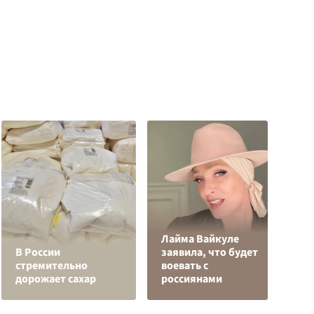
Лайма Вайкуле
П
В России
заявила, что будет
ш
стремительно
воевать с
В
дорожает сахар
россиянами
и