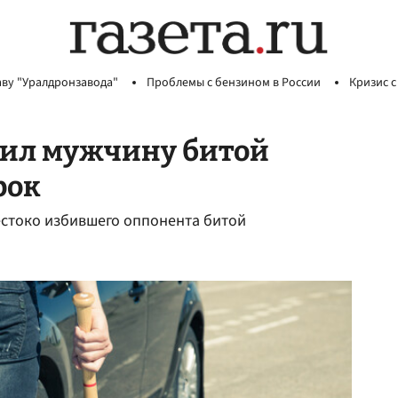
аву "Уралдронзавода"
Проблемы с бензином в России
Кризис с
бил мужчину битой
рок
естоко избившего оппонента битой