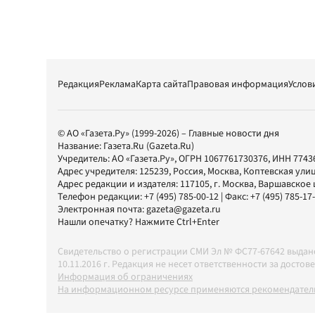
Редакция
Реклама
Карта сайта
Правовая информация
Услов
© АО «Газета.Ру» (1999-2026) – Главные новости дня
Название:
Газета.Ru
(Gazeta.Ru)
Учредитель:
АО «Газета.Ру»
, ОГРН 1067761730376, ИНН 7743
Адрес учредителя: 125239, Россия, Москва, Коптевская улиц
Адрес редакции и издателя:
117105
, г.
Москва
,
Варшавское шо
Телефон редакции:
+7 (495) 785-00-12
| Факс:
+7 (495) 785-17
Электронная почта:
gazeta@gazeta.ru
Нашли опечатку? Нажмите Ctrl+Enter
Свидетельство о регистрации СМИ Эл № ФС77-67642 выда
10.11.2016 г. Редакция не несет ответственности за дос
Информация об ограничениях
На информационном ресурсе применяются рекомендатель