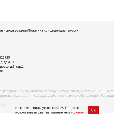
ия использования
Политика конфиденциальности
625728
а, дом 67
ссе, д.9, стр.1
-01
но федеральной службой по надзору в сфере связи, информационных т
товерность информации, содержащейся в рекламных объявлениях. Редак
ные технологии в соответствии с Правилами
На сайте используются cookies. Продолжая
Ok
использовать сайт, вы принимаете
условия