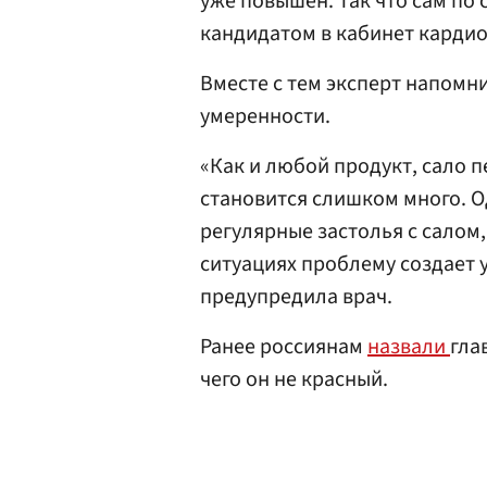
уже повышен. Так что сам по 
кандидатом в кабинет кардио
Вместе с тем эксперт напомн
умеренности.
«Как и любой продукт, сало п
становится слишком много. Од
регулярные застолья с салом
ситуациях проблему создает у
предупредила врач.
Ранее россиянам
назвали
гла
чего он не красный.