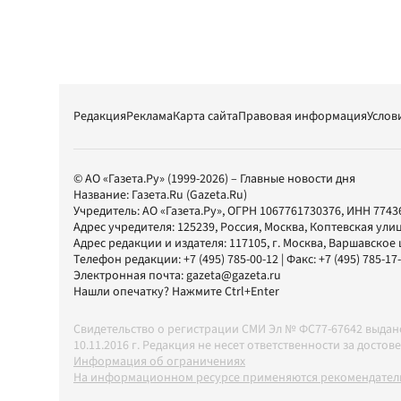
Редакция
Реклама
Карта сайта
Правовая информация
Услов
© АО «Газета.Ру» (1999-2026) – Главные новости дня
Название:
Газета.Ru
(Gazeta.Ru)
Учредитель:
АО «Газета.Ру»
, ОГРН 1067761730376, ИНН 7743
Адрес учредителя: 125239, Россия, Москва, Коптевская улиц
Адрес редакции и издателя:
117105
, г.
Москва
,
Варшавское шо
Телефон редакции:
+7 (495) 785-00-12
| Факс:
+7 (495) 785-17
Электронная почта:
gazeta@gazeta.ru
Нашли опечатку? Нажмите Ctrl+Enter
Свидетельство о регистрации СМИ Эл № ФС77-67642 выда
10.11.2016 г. Редакция не несет ответственности за дос
Информация об ограничениях
На информационном ресурсе применяются рекомендатель