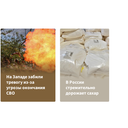
На Западе забили
тревогу из-за
В России
Е
угрозы окончания
стремительно
м
СВО
дорожает сахар
д