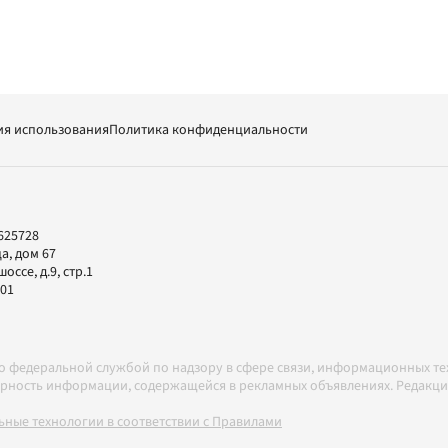
ия использования
Политика конфиденциальности
625728
а, дом 67
ссе, д.9, стр.1
-01
но федеральной службой по надзору в сфере связи, информационных т
товерность информации, содержащейся в рекламных объявлениях. Редак
ные технологии в соответствии с Правилами