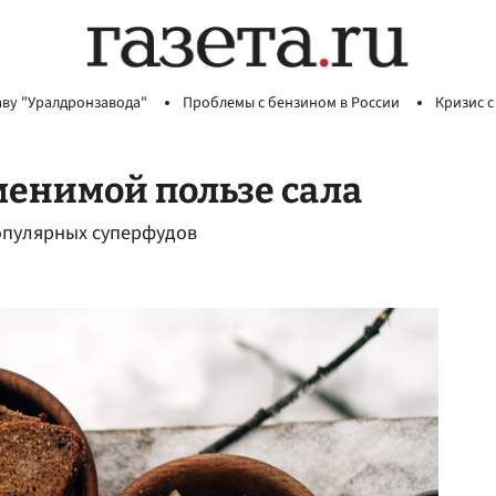
аву "Уралдронзавода"
Проблемы с бензином в России
Кризис с
менимой пользе сала
популярных суперфудов