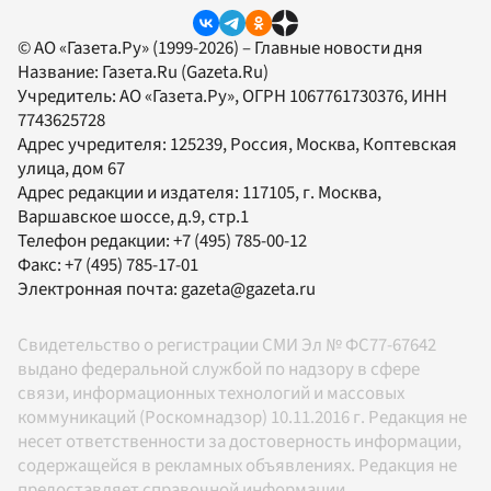
© АО «Газета.Ру» (1999-2026) – Главные новости дня
Название:
Газета.Ru
(Gazeta.Ru)
Учредитель:
АО «Газета.Ру»
, ОГРН 1067761730376, ИНН
7743625728
Адрес учредителя: 125239, Россия, Москва, Коптевская
улица, дом 67
Адрес редакции и издателя:
117105
, г.
Москва
,
Варшавское шоссе, д.9, стр.1
Телефон редакции:
+7 (495) 785-00-12
Факс:
+7 (495) 785-17-01
Электронная почта:
gazeta@gazeta.ru
Свидетельство о регистрации СМИ Эл № ФС77-67642
выдано федеральной службой по надзору в сфере
связи, информационных технологий и массовых
коммуникаций (Роскомнадзор) 10.11.2016 г. Редакция не
несет ответственности за достоверность информации,
содержащейся в рекламных объявлениях. Редакция не
предоставляет справочной информации.