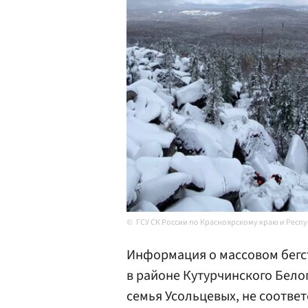
ГСУ СК России по Красноярскому краю и Респу
Информация о массовом бегс
в районе Кутурчинского Белог
семья Усольцевых, не соответ