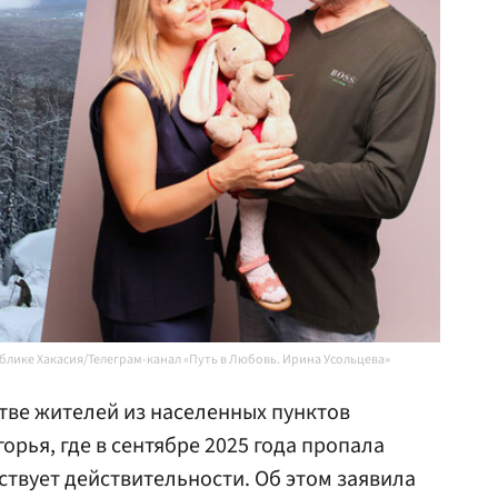
блике Хакасия/Телеграм-канал «Путь в Любовь. Ирина Усольцева»
тве жителей из населенных пунктов
орья, где в сентябре 2025 года пропала
ствует действительности. Об этом заявила