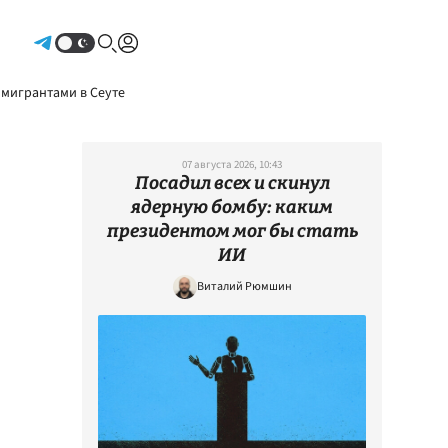
Авторизоваться
 мигрантами в Сеуте
07 августа 2026, 10:43
Посадил всех и скинул
ядерную бомбу: каким
президентом мог бы стать
ИИ
Виталий Рюмшин