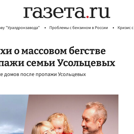
аву "Уралдронзавода"
Проблемы с бензином в России
Кризис с
хи о массовом бегстве
опажи семьи Усольцевых
же домов после пропажи Усольцевых