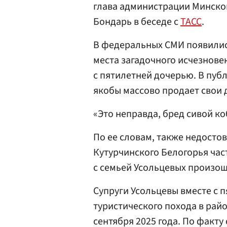
глава администрации Минског
Бондарь в беседе с
ТАСС
.
В федеральных СМИ появилис
места загадочного исчезнове
с пятилетней дочерью. В пуб
якобы массово продает свои 
«Это неправда, бред сивой к
По ее словам, также недосто
Кутурчинского Белогорья час
с семьей Усольцевых произош
Супруги Усольцевы вместе с 
туристического похода в рай
сентября 2025 года. По факт