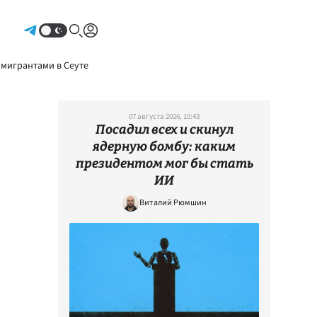
Авторизоваться
 мигрантами в Сеуте
07 августа 2026, 10:43
Посадил всех и скинул
ядерную бомбу: каким
президентом мог бы стать
ИИ
Виталий Рюмшин