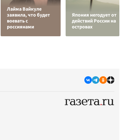
Лайма Вайкуле
заявила, что будет
Япония негодует от
Р
воевать с
действий России на
з
россиянами
островах
с