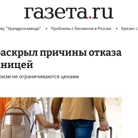
аву "Уралдронзавода"
Проблемы с бензином в России
Кризис с
 раскрыл причины отказа
раницей
уризм не ограничиваются ценами