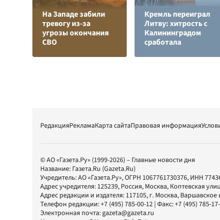
На Западе забили
Кремль переиграл
тревогу из-за
Литву: хитрость с
угрозы окончания
Калининградом
СВО
сработала
Редакция
Реклама
Карта сайта
Правовая информация
Услов
© АО «Газета.Ру» (1999-2026) – Главные новости дня
Название:
Газета.Ru
(Gazeta.Ru)
Учредитель:
АО «Газета.Ру»
, ОГРН 1067761730376, ИНН 7743
Адрес учредителя: 125239, Россия, Москва, Коптевская улиц
Адрес редакции и издателя:
117105
, г.
Москва
,
Варшавское шо
Телефон редакции:
+7 (495) 785-00-12
| Факс:
+7 (495) 785-17
Электронная почта:
gazeta@gazeta.ru