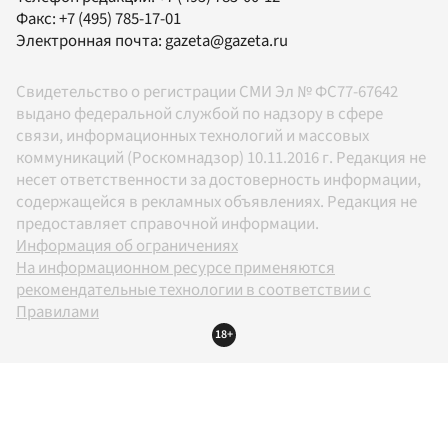
Факс:
+7 (495) 785-17-01
Электронная почта:
gazeta@gazeta.ru
Свидетельство о регистрации СМИ Эл № ФС77-67642
выдано федеральной службой по надзору в сфере
связи, информационных технологий и массовых
коммуникаций (Роскомнадзор) 10.11.2016 г. Редакция не
несет ответственности за достоверность информации,
содержащейся в рекламных объявлениях. Редакция не
предоставляет справочной информации.
Информация об ограничениях
На информационном ресурсе применяются
рекомендательные технологии в соответствии с
Правилами
18+