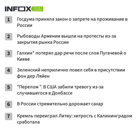
1
Госдума приняла закон о запрете на проживание в
России
2
Рыбоводы Армении вышли на протесты из-за
закрытия рынка России
3
Галкин* потерял дар речи после слов Пугачевой о
Киеве
4
Зеленский неприлично повел cебя в присутствии
фон дер Ляйен
5
"Перелом ". В США забили тревогу из-за
случившегося в Донбассе
6
В России стремительно дорожает сахар
7
Кремль переиграл Литву: хитрость с Калининградом
сработала