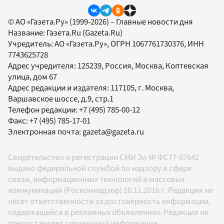
© АО «Газета.Ру» (1999-2026) – Главные новости дня
Название:
Газета.Ru
(Gazeta.Ru)
Учредитель:
АО «Газета.Ру»
, ОГРН 1067761730376, ИНН
7743625728
Адрес учредителя: 125239, Россия, Москва, Коптевская
улица, дом 67
Адрес редакции и издателя:
117105
, г.
Москва
,
Варшавское шоссе, д.9, стр.1
Телефон редакции:
+7 (495) 785-00-12
Факс:
+7 (495) 785-17-01
Электронная почта:
gazeta@gazeta.ru
Свидетельство о регистрации СМИ Эл № ФС77-67642
выдано федеральной службой по надзору в сфере
связи, информационных технологий и массовых
коммуникаций (Роскомнадзор) 10.11.2016 г. Редакция не
несет ответственности за достоверность информации,
содержащейся в рекламных объявлениях. Редакция не
предоставляет справочной информации.