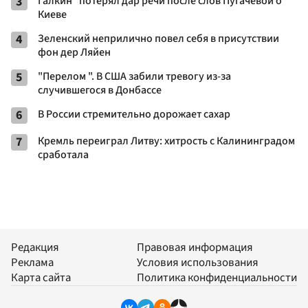
3
Галкин* потерял дар речи после слов Пугачевой о
Киеве
4
Зеленский неприлично повел cебя в присутствии
фон дер Ляйен
5
"Перелом ". В США забили тревогу из-за
случившегося в Донбассе
6
В России стремительно дорожает сахар
7
Кремль переиграл Литву: хитрость с Калининградом
сработала
Редакция
Правовая информация
Реклама
Условия использования
Карта сайта
Политика конфиденциальности