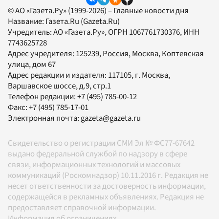
© АО «Газета.Ру» (1999-2026) – Главные новости дня
Название:
Газета.Ru
(Gazeta.Ru)
Учредитель:
АО «Газета.Ру»
, ОГРН 1067761730376, ИНН
7743625728
Адрес учредителя: 125239, Россия, Москва, Коптевская
улица, дом 67
Адрес редакции и издателя:
117105
, г.
Москва
,
Варшавское шоссе, д.9, стр.1
Телефон редакции:
+7 (495) 785-00-12
Факс:
+7 (495) 785-17-01
Электронная почта:
gazeta@gazeta.ru
Свидетельство о регистрации СМИ Эл № ФС77-67642
выдано федеральной службой по надзору в сфере
связи, информационных технологий и массовых
коммуникаций (Роскомнадзор) 10.11.2016 г. Редакция не
несет ответственности за достоверность информации,
содержащейся в рекламных объявлениях. Редакция не
предоставляет справочной информации.
Информация об ограничениях