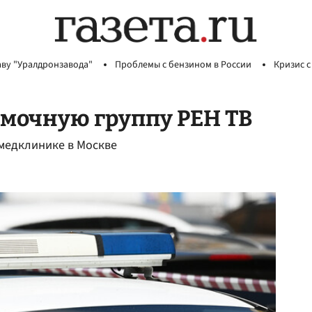
аву "Уралдронзавода"
Проблемы с бензином в России
Кризис с
емочную группу РЕН ТВ
 медклинике в Москве