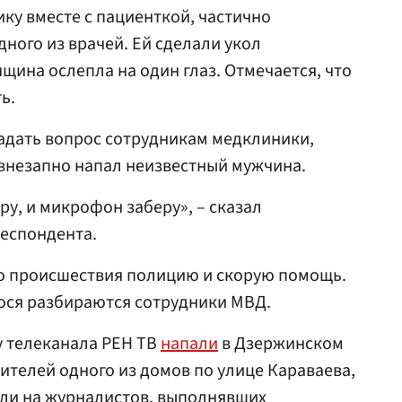
ку вместе с пациенткой, частично
ного из врачей. Ей сделали укол
щина ослепла на один глаз. Отмечается, что
ь.
адать вопрос сотрудникам медклиники,
внезапно напал неизвестный мужчина.
ру, и микрофон заберу», – сказал
респондента.
о происшествия полицию и скорую помощь.
ося разбираются сотрудники МВД.
у телеканала РЕН ТВ
напали
в Дзержинском
ителей одного из домов по улице Караваева,
ли на журналистов, выполнявших