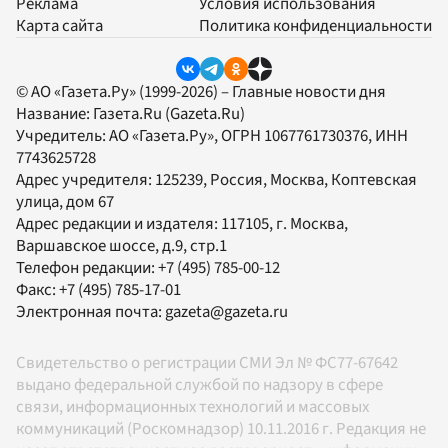
Реклама
Условия использования
Карта сайта
Политика конфиденциальности
© АО «Газета.Ру» (1999-2026) – Главные новости дня
Название:
Газета.Ru
(Gazeta.Ru)
Учредитель:
АО «Газета.Ру»
, ОГРН 1067761730376, ИНН
7743625728
Адрес учредителя: 125239, Россия, Москва, Коптевская
улица, дом 67
Адрес редакции и издателя:
117105
, г.
Москва
,
Варшавское шоссе, д.9, стр.1
Телефон редакции:
+7 (495) 785-00-12
Факс:
+7 (495) 785-17-01
Электронная почта:
gazeta@gazeta.ru
Свидетельство о регистрации СМИ Эл № ФС77-67642
выдано федеральной службой по надзору в сфере
связи, информационных технологий и массовых
коммуникаций (Роскомнадзор) 10.11.2016 г. Редакция не