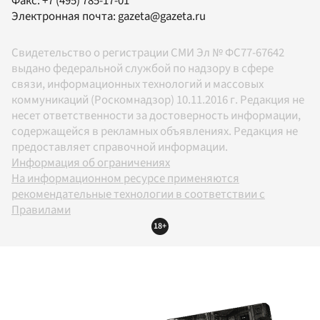
Факс:
+7 (495) 785-17-01
Электронная почта:
gazeta@gazeta.ru
Свидетельство о регистрации СМИ Эл № ФС77-67642
выдано федеральной службой по надзору в сфере
связи, информационных технологий и массовых
коммуникаций (Роскомнадзор) 10.11.2016 г. Редакция не
несет ответственности за достоверность информации,
содержащейся в рекламных объявлениях. Редакция не
предоставляет справочной информации.
Информация об ограничениях
На информационном ресурсе применяются
рекомендательные технологии в соответствии с
Правилами
18+