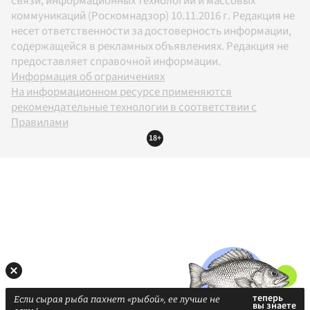
связи, информационных технологий и массовых
коммуникаций (Роскомнадзор) 10.11.2016 г. Редакция не
несет ответственности за достоверность информации,
содержащейся в рекламных объявлениях. Редакция не
предоставляет справочной информации.
Информация об ограничениях
На информационном ресурсе применяются
рекомендательные технологии в соответствии с
Правилами
18+
Если сырая рыба пахнет «рыбой», ее лучше не