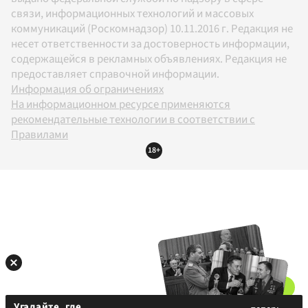
связи, информационных технологий и массовых
коммуникаций (Роскомнадзор) 10.11.2016 г. Редакция не
несет ответственности за достоверность информации,
содержащейся в рекламных объявлениях. Редакция не
предоставляет справочной информации.
Информация об ограничениях
На информационном ресурсе применяются
рекомендательные технологии в соответствии с
Правилами
18+
Угадайте, где