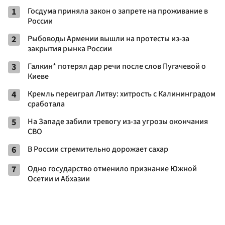
1
Госдума приняла закон о запрете на проживание в
России
2
Рыбоводы Армении вышли на протесты из-за
закрытия рынка России
3
Галкин* потерял дар речи после слов Пугачевой о
Киеве
4
Кремль переиграл Литву: хитрость с Калининградом
сработала
5
На Западе забили тревогу из-за угрозы окончания
СВО
6
В России стремительно дорожает сахар
7
Одно государство отменило признание Южной
Осетии и Абхазии