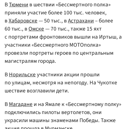
В
Тюмени
в шествии «Бессмертного полка»
приняли участие более 100 тыс. человек,
в
Хабаровске
— 50 тыс., в
Астрахани
– более
60 тыс., в
Омске
— 70 тыс., также 15 яхт
с портретами фронтовиков вышли на Иртыш, а
участники «Бессмертного МОТОполка»
провезли портреты героев по центральным
магистралям города.
В
Норильске
участники акции прошли
по улицам, несмотря на непогоду. На Чукотке
шествие возглавили дети.
В
Магадане
и на Ямале к «Бессмертному полку»
подключились пилоты вертолетов, они
украсили машины знаменами Победы. Также
акция прошла в
Мурманске
.