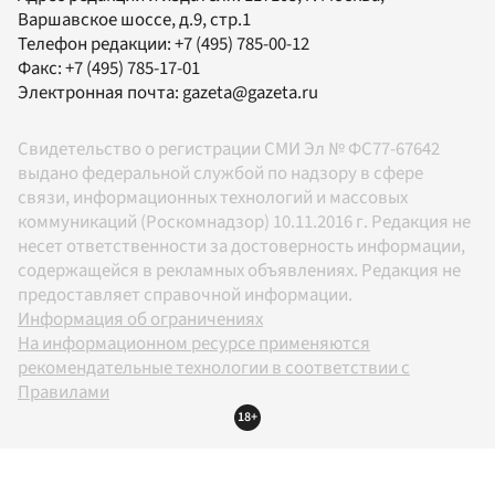
Варшавское шоссе, д.9, стр.1
Телефон редакции:
+7 (495) 785-00-12
Факс:
+7 (495) 785-17-01
Электронная почта:
gazeta@gazeta.ru
Свидетельство о регистрации СМИ Эл № ФС77-67642
выдано федеральной службой по надзору в сфере
связи, информационных технологий и массовых
коммуникаций (Роскомнадзор) 10.11.2016 г. Редакция не
несет ответственности за достоверность информации,
содержащейся в рекламных объявлениях. Редакция не
предоставляет справочной информации.
Информация об ограничениях
На информационном ресурсе применяются
рекомендательные технологии в соответствии с
Правилами
18+