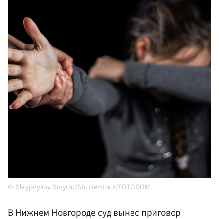
Skrypnykov Dmytro/Shutterstock/FOTODOM
В Нижнем Новгороде суд вынес приговор