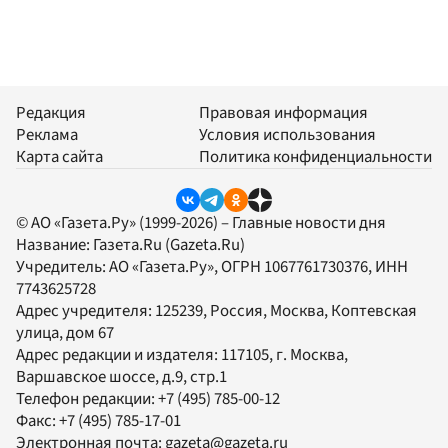
Редакция
Правовая информация
Реклама
Условия использования
Карта сайта
Политика конфиденциальности
© АО «Газета.Ру» (1999-2026) – Главные новости дня
Название:
Газета.Ru
(Gazeta.Ru)
Учредитель:
АО «Газета.Ру»
, ОГРН 1067761730376, ИНН
7743625728
Адрес учредителя: 125239, Россия, Москва, Коптевская
улица, дом 67
Адрес редакции и издателя:
117105
, г.
Москва
,
Варшавское шоссе, д.9, стр.1
Телефон редакции:
+7 (495) 785-00-12
Факс:
+7 (495) 785-17-01
Электронная почта:
gazeta@gazeta.ru