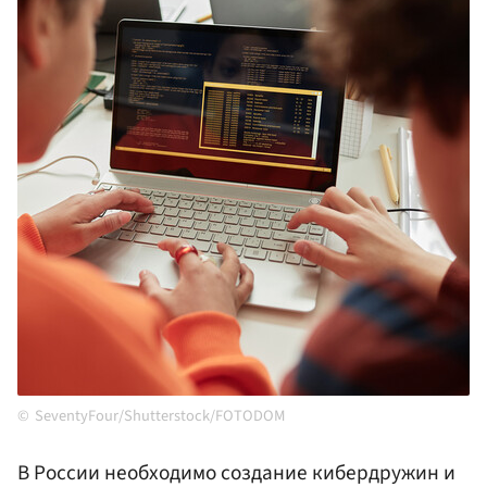
SeventyFour/Shutterstock/FOTODOM
В России необходимо создание кибердружин и