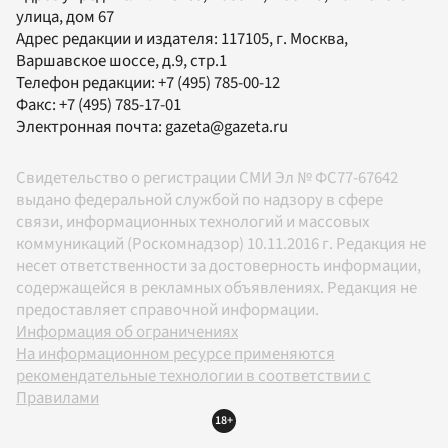
улица, дом 67
Адрес редакции и издателя:
117105
, г.
Москва
,
Варшавское шоссе, д.9, стр.1
Телефон редакции:
+7 (495) 785-00-12
Факс:
+7 (495) 785-17-01
Электронная почта:
gazeta@gazeta.ru
Свидетельство о регистрации СМИ Эл № ФС77-67642
выдано федеральной службой по надзору в сфере
связи, информационных технологий и массовых
коммуникаций (Роскомнадзор) 10.11.2016 г. Редакция не
несет ответственности за достоверность информации,
содержащейся в рекламных объявлениях. Редакция не
предоставляет справочной информации.
Информация об ограничениях
На информационном ресурсе применяются
рекомендательные технологии в соответствии с
Правилами
18+